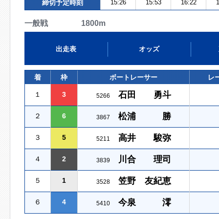
締切予定時刻
15:26
15:53
16:22
1
一般戦 1800m
出走表
オッズ
着
枠
ボートレーサー
レ
石田 勇斗
１
3
5266
松浦 勝
２
6
3867
高井 駿弥
３
5
5211
川合 理司
４
2
3839
笠野 友紀恵
５
1
3528
今泉 澪
６
4
5410