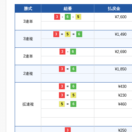
勝式
組番
払戻金
3
-
6
-
5
¥7,600
3連単
3
=
5
=
6
¥1,490
3連複
3
-
6
¥2,690
2連単
3
=
6
¥1,850
2連複
3
=
6
¥430
3
=
5
¥230
拡連複
5
=
6
¥460
3
¥250