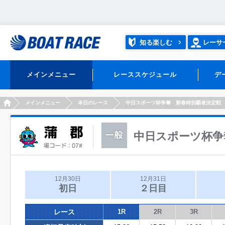
知る楽しむ
レーサ
メインメニュー
レーススケジュール
デ
HOME
メインメニュー
本日のレース
中日スポーツ杯争奪 新春特別覇者決定戦
中日スポーツ杯争
12月30日
12月31日
初日
２日目
レース
1R
2R
3R