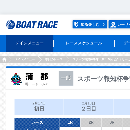
知る楽しむ
レーサ
メインメニュー
レーススケジュール
デ
HOME
メインメニュー
本日のレース
スポーツ報知杯争奪 第１５回ビクトリー
スポーツ報知杯争
2月17日
2月18日
初日
２日目
レース
1R
2R
3R