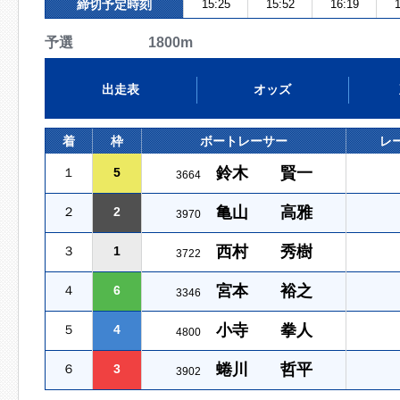
締切予定時刻
15:25
15:52
16:19
1
予選 1800m
出走表
オッズ
着
枠
ボートレーサー
レ
鈴木 賢一
１
5
3664
亀山 高雅
２
2
3970
西村 秀樹
３
1
3722
宮本 裕之
４
6
3346
小寺 拳人
５
4
4800
蜷川 哲平
６
3
3902