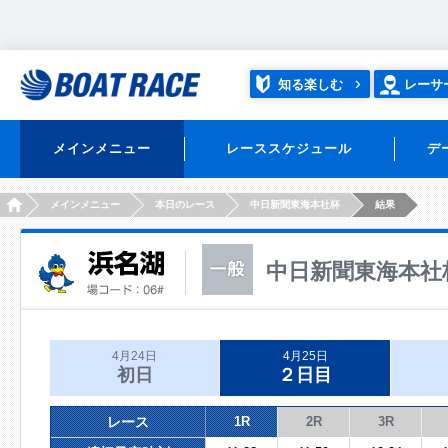
知る楽しむ
レーサ
メインメニュー
レーススケジュール
デ
HOME
メインメニュー
本日のレース
中日新聞東海本社杯
結果
中日新聞東海本社
4月24日
4月25日
初日
２日目
レース
1R
2R
3R