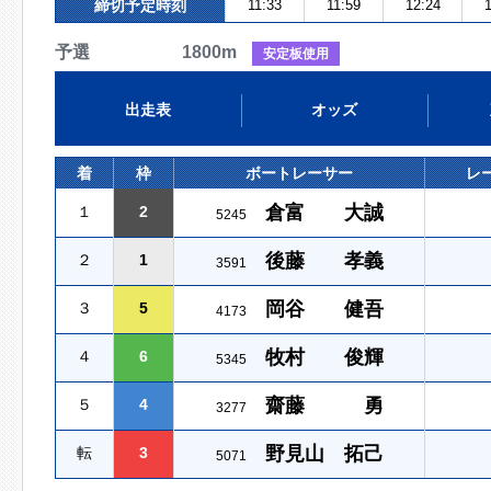
締切予定時刻
11:33
11:59
12:24
1
予選 1800m
安定板使用
出走表
オッズ
着
枠
ボートレーサー
レ
倉富 大誠
１
2
5245
後藤 孝義
２
1
3591
岡谷 健吾
３
5
4173
牧村 俊輝
４
6
5345
齋藤 勇
５
4
3277
野見山 拓己
転
3
5071