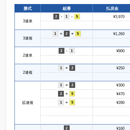
勝式
組番
払戻金
2
-
1
-
5
¥3,970
3連単
1
=
2
=
5
¥1,260
3連複
2
-
1
¥900
2連単
1
=
2
¥250
2連複
1
=
2
¥300
2
=
5
¥470
拡連複
1
=
5
¥280
2
¥160