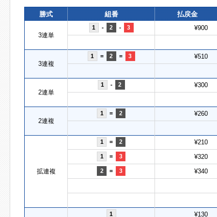
勝式
組番
払戻金
1
-
2
-
3
¥900
3連単
1
=
2
=
3
¥510
3連複
1
-
2
¥300
2連単
1
=
2
¥260
2連複
1
=
2
¥210
1
=
3
¥320
拡連複
2
=
3
¥340
1
¥130