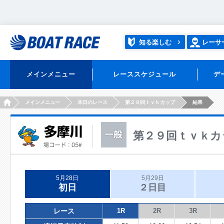
知る楽しむ
レーサ
メインメニュー
レーススケジュール
デ
HOME
メインメニュー
本日のレース
第２９回ｔｖｋカップ
結果
第２９回ｔｖｋカ
5月28日
5月29日
初日
２日目
レース
1R
2R
3R