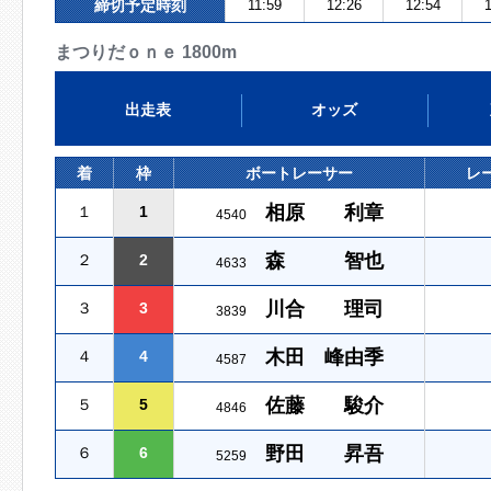
締切予定時刻
11:59
12:26
12:54
1
まつりだｏｎｅ 1800m
出走表
オッズ
着
枠
ボートレーサー
レ
相原 利章
１
1
4540
森 智也
２
2
4633
川合 理司
３
3
3839
木田 峰由季
４
4
4587
佐藤 駿介
５
5
4846
野田 昇吾
６
6
5259