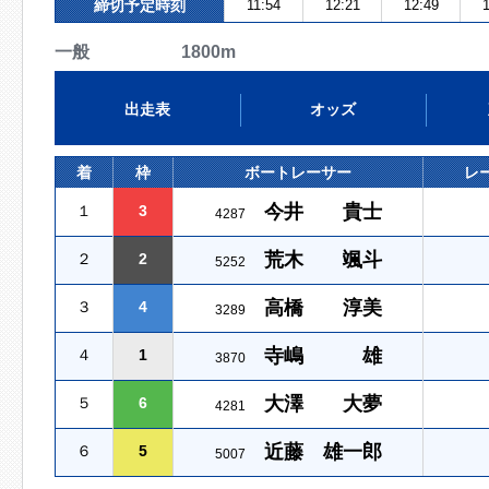
締切予定時刻
11:54
12:21
12:49
1
一般 1800m
出走表
オッズ
着
枠
ボートレーサー
レ
今井 貴士
１
3
4287
荒木 颯斗
２
2
5252
高橋 淳美
３
4
3289
寺嶋 雄
４
1
3870
大澤 大夢
５
6
4281
近藤 雄一郎
６
5
5007