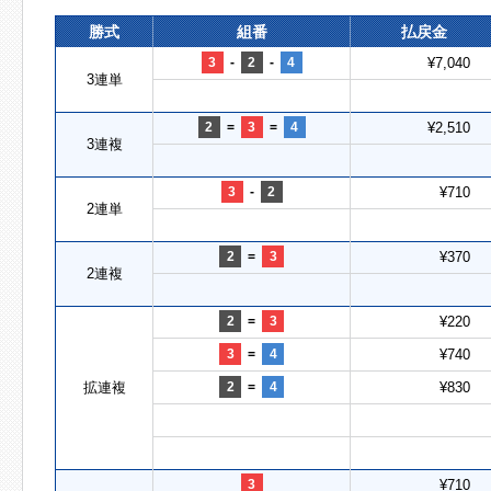
勝式
組番
払戻金
3
-
2
-
4
¥7,040
3連単
2
=
3
=
4
¥2,510
3連複
3
-
2
¥710
2連単
2
=
3
¥370
2連複
2
=
3
¥220
3
=
4
¥740
拡連複
2
=
4
¥830
3
¥710