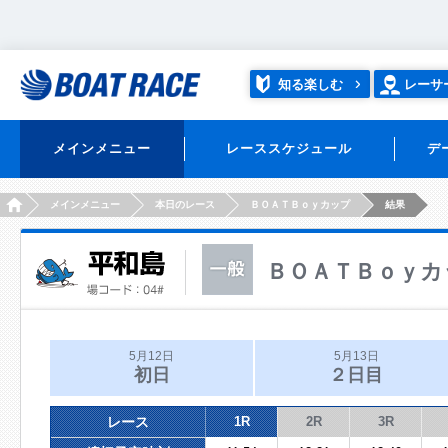
知る楽しむ
レーサ
メインメニュー
レーススケジュール
デ
HOME
メインメニュー
本日のレース
ＢＯＡＴＢｏｙカップ
結果
ＢＯＡＴＢｏｙカ
5月12日
5月13日
初日
２日目
レース
1R
2R
3R