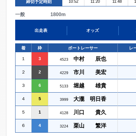
締切予定時刻
10:52
11:20
11:48
1
一般 1800m
出走表
オッズ
着
枠
ボートレーサー
レ
中村 辰也
１
3
4523
市川 美宏
２
2
4229
堀越 雄貴
３
6
5133
大瀧 明日香
４
5
3999
川口 貴久
５
1
4128
栗山 繁洋
６
4
3224