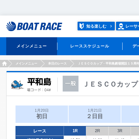
知る楽しむ
レーサ
メインメニュー
レーススケジュール
デ
HOME
メインメニュー
本日のレース
ＪＥＳＣＯカップ・平和島劇場開設１５周
ＪＥＳＣＯカップ
1月20日
1月21日
初日
２日目
レース
1R
2R
3R