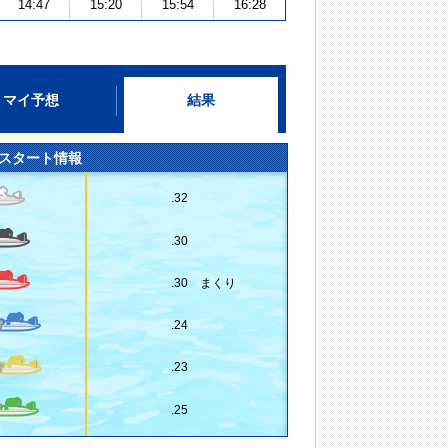
14:47
15:20
15:54
16:28
マイ予想
結果
スタート情報
.32
.30
.30 まくり
.24
.23
.25