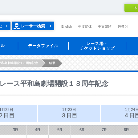
ネ
む
レーサー検索
English
中文简体
中文繁體
한국어
レース場・
ール
データファイル
チケットショップ
平和島劇場開設１３周年記念
結果
レース平和島劇場開設１３周年記念
1月22日
1月23日
1月24
２日目
３日目
４日
3R
4R
5R
6R
7R
8R