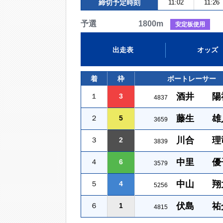
締切予定時刻
11:02
11:26
予選 1800m
安定板使用
出走表
オッズ
着
枠
ボートレーサー
酒井 陽
１
3
4837
藤生 雄
２
5
3659
川合 理
３
2
3839
中里 優
４
6
3579
中山 翔
５
4
5256
伏島 祐
６
1
4815