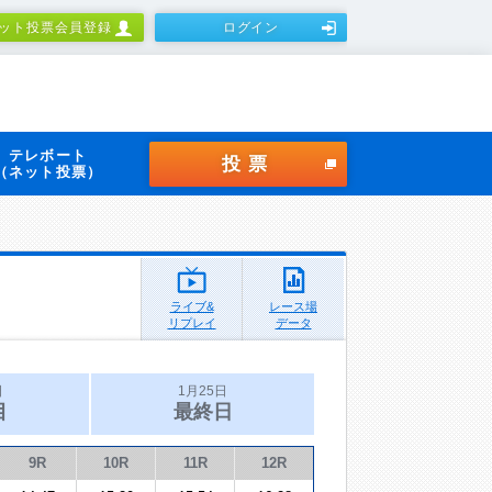
ット投票会員登録
ログイン
テレボート
投票
（ネット投票）
ライブ&
レース場
リプレイ
データ
日
1月25日
目
最終日
9R
10R
11R
12R