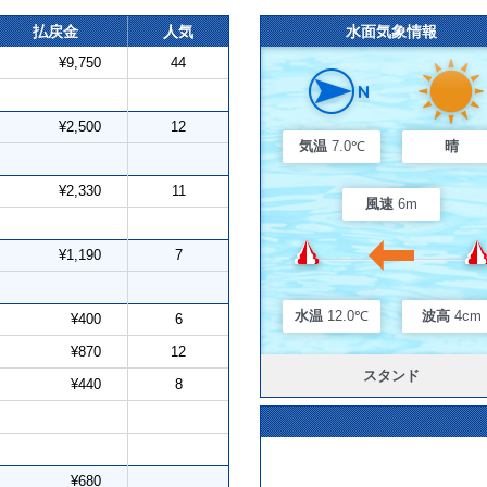
払戻金
人気
水面気象情報
¥9,750
44
¥2,500
12
気温
7.0℃
晴
¥2,330
11
風速
6m
¥1,190
7
水温
12.0℃
波高
4cm
¥400
6
¥870
12
スタンド
¥440
8
¥680