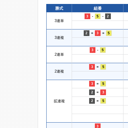
勝式
組番
3
-
5
-
2
3連単
2
=
3
=
5
3連複
3
-
5
2連単
3
=
5
2連複
3
=
5
2
=
3
拡連複
2
=
5
3