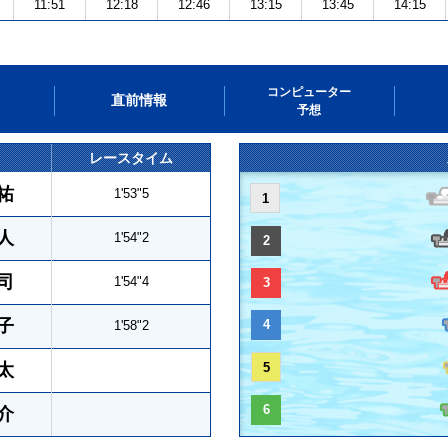
11:51
12:18
12:46
13:15
13:45
14:15
コンピューター
直前情報
予想
レースタイム
祐
1'53"5
1
人
1'54"2
2
司
1'54"4
3
子
4
1'58"2
太
5
6
介