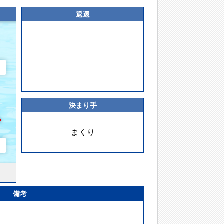
返還
決まり手
まくり
備考