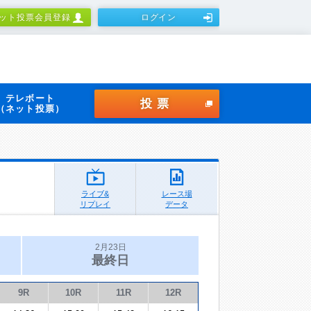
ット投票会員登録
ログイン
テレボート
投票
（ネット投票）
ライブ&
レース場
リプレイ
データ
2月23日
最終日
9R
10R
11R
12R