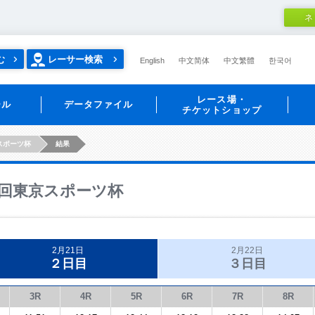
ネ
む
レーサー検索
English
中文简体
中文繁體
한국어
レース場・
ール
データファイル
チケットショップ
スポーツ杯
結果
回東京スポーツ杯
2月21日
2月22日
２日目
３日目
3R
4R
5R
6R
7R
8R