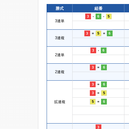
勝式
組番
3
-
6
-
5
3連単
3
=
5
=
6
3連複
3
-
6
2連単
3
=
6
2連複
3
=
6
3
=
5
拡連複
5
=
6
3