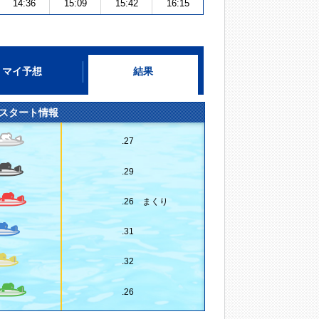
14:36
15:09
15:42
16:15
マイ予想
結果
スタート情報
.27
.29
.26 まくり
.31
.32
.26