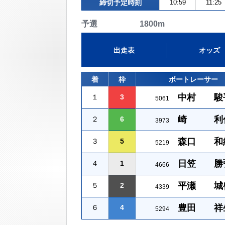
締切予定時刻
10:59
11:25
予選 1800m
出走表
オッズ
着
枠
ボートレーサー
中村 駿
１
3
5061
崎 利
２
6
3973
森口 和
３
5
5219
日笠 勝
４
1
4666
平瀬 城
５
2
4339
豊田 祥
６
4
5294