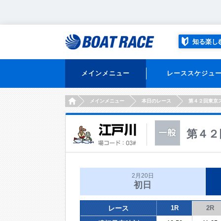
知る楽し
メインメニュー
レーススケジュ
HOME
メインメニュー
本日のレース
第４２回東京
第４２
2月20日
初日
レース
1R
2R