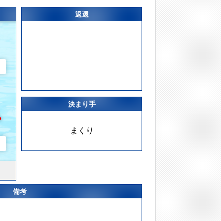
返還
決まり手
まくり
備考