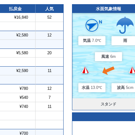
払戻金
人気
水面気象情報
¥16,840
52
¥2,580
12
気温
7.0℃
雨
¥5,580
20
風速
6m
¥2,590
11
水温
13.0℃
波高
5cm
¥780
12
¥540
7
スタンド
¥740
11
¥700