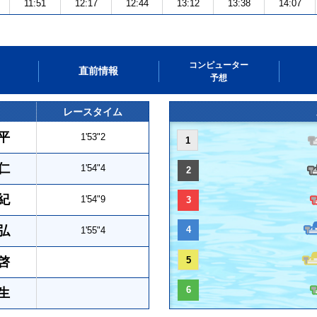
11:51
12:17
12:44
13:12
13:38
14:07
コンピューター
直前情報
予想
レースタイム
平
1'53"2
1
仁
1'54"4
2
紀
1'54"9
3
弘
4
1'55"4
啓
5
6
生