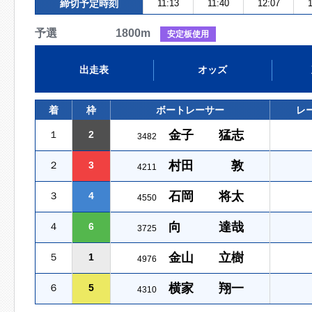
締切予定時刻
11:13
11:40
12:07
1
予選 1800m
安定板使用
出走表
オッズ
着
枠
ボートレーサー
レ
金子 猛志
１
2
3482
村田 敦
２
3
4211
石岡 将太
３
4
4550
向 達哉
４
6
3725
金山 立樹
５
1
4976
横家 翔一
６
5
4310