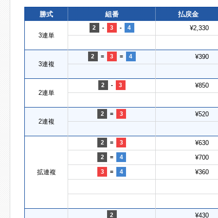
勝式
組番
払戻金
2
-
3
-
4
¥2,330
3連単
2
=
3
=
4
¥390
3連複
2
-
3
¥850
2連単
2
=
3
¥520
2連複
2
=
3
¥630
2
=
4
¥700
拡連複
3
=
4
¥360
2
¥430