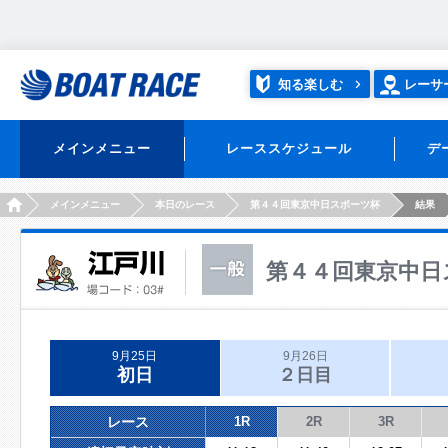
知る楽しむ
レーサ
メインメニュー
レーススケジュール
デ
HOME
メインメニュー
本日のレース
第４４回東京中日スポーツ杯
結果
第４４回東京中日
9月25日
9月26日
初日
２日目
レース
1R
2R
3R