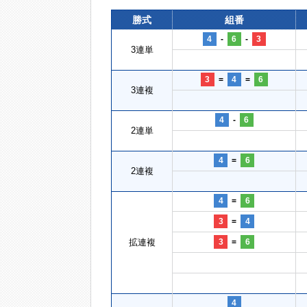
勝式
組番
4
-
6
-
3
3連単
3
=
4
=
6
3連複
4
-
6
2連単
4
=
6
2連複
4
=
6
3
=
4
拡連複
3
=
6
4