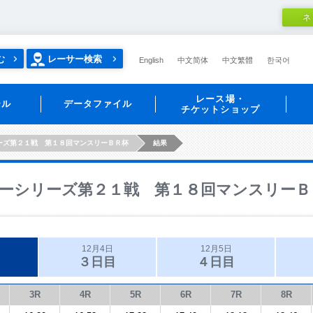
ネ
む
レーサー検索
English
中文简体
中文繁體
한국어
レース場・
ール
データファイル
チケットショップ
ーズ第２１戦 第１８回マンスリーＢＲ杯
結果
ーシリーズ第２１戦 第１８回マンスリーＢ
12月4日
12月5日
３日目
４日目
3R
4R
5R
6R
7R
8R