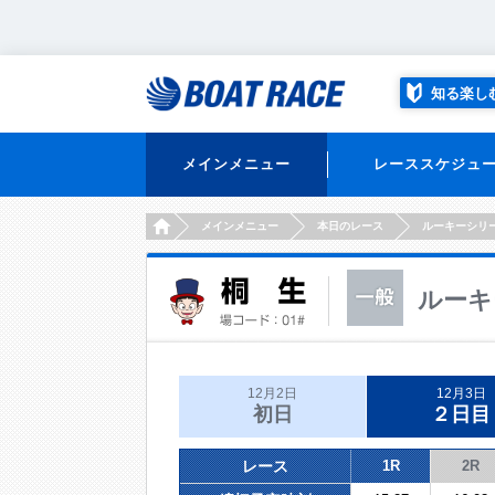
知る楽し
メインメニュー
レーススケジュ
HOME
メインメニュー
本日のレース
ルーキーシリ
ルーキ
12月2日
12月3日
初日
２日目
レース
1R
2R