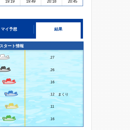
19:19
19:49
20:18
20:45
マイ予想
結果
スタート情報
.27
.26
.16
.12 まくり
.11
.16