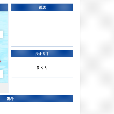
返還
決まり手
まくり
備考