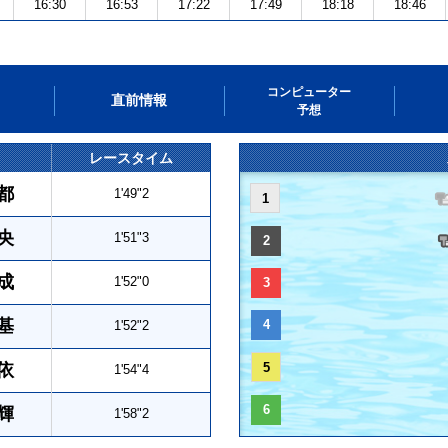
16:30
16:53
17:22
17:49
18:18
18:46
コンピューター
直前情報
予想
レースタイム
都
1'49"2
1
央
1'51"3
2
成
1'52"0
3
基
4
1'52"2
依
5
1'54"4
6
輝
1'58"2