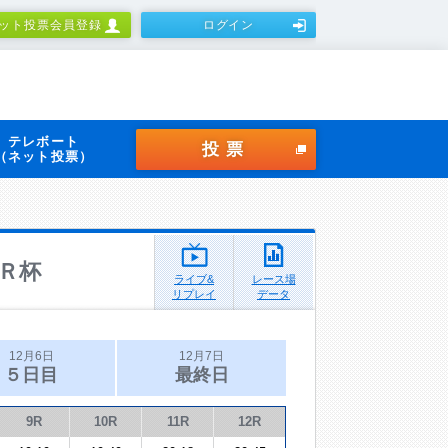
ット投票会員登録
ログイン
テレボート
投票
（ネット投票）
Ｒ杯
ライブ&
レース場
リプレイ
データ
12月6日
12月7日
５日目
最終日
9R
10R
11R
12R