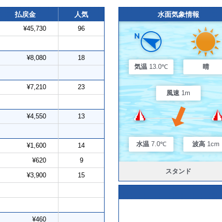
払戻金
人気
水面気象情報
¥45,730
96
¥8,080
18
気温
13.0℃
晴
¥7,210
23
風速
1m
¥4,550
13
水温
7.0℃
波高
1cm
¥1,600
14
¥620
9
スタンド
¥3,900
15
¥460