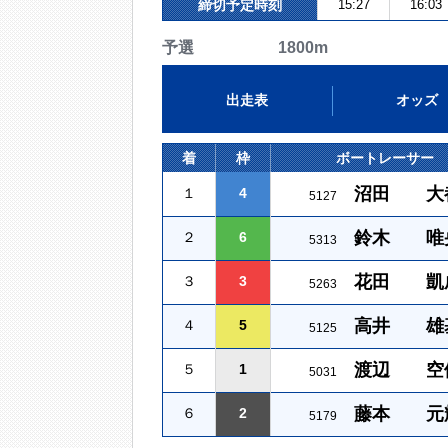
締切予定時刻
15:27
16:03
予選 1800m
出走表
オッズ
着
枠
ボートレーサー
沼田 大
１
4
5127
鈴木 唯
２
6
5313
花田 凱
３
3
5263
高井 雄
４
5
5125
渡辺 空
５
1
5031
藤本 元
６
2
5179