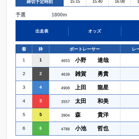
締切予定時刻
15:15
15:40
16:08
1
予選 1800m
出走表
オッズ
着
枠
ボートレーサー
レ
小野 達哉
１
1
4653
雑賀 勇貴
２
2
4639
上田 龍星
３
4
4908
太田 和美
４
3
3557
森 貴洋
５
5
3904
小池 哲也
６
6
4788