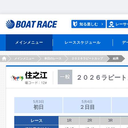
知る楽しむ
レーサ
メインメニュー
レーススケジュール
デ
HOME
メインメニュー
本日のレース
２０２６ラピートカップ
結果
２０２６ラピート
5月3日
5月4日
初日
２日目
レース
1R
2R
3R