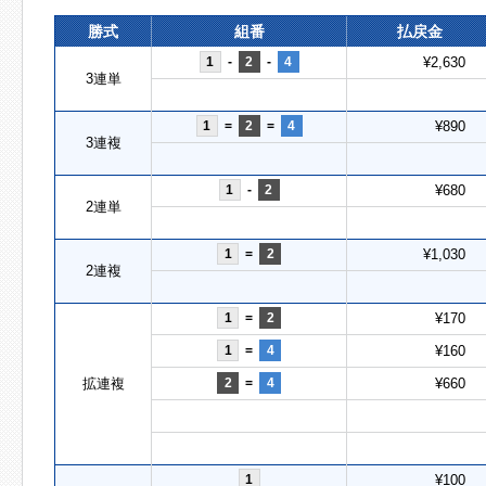
勝式
組番
払戻金
1
-
2
-
4
¥2,630
3連単
1
=
2
=
4
¥890
3連複
1
-
2
¥680
2連単
1
=
2
¥1,030
2連複
1
=
2
¥170
1
=
4
¥160
拡連複
2
=
4
¥660
1
¥100