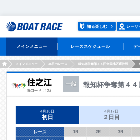
知る楽しむ
レーサ
メインメニュー
レーススケジュール
デ
HOME
メインメニュー
本日のレース
報知杯争奪第４４回全国地区選抜戦
報知杯争奪第４４
4月16日
4月17日
初日
２日目
レース
1R
2R
3R