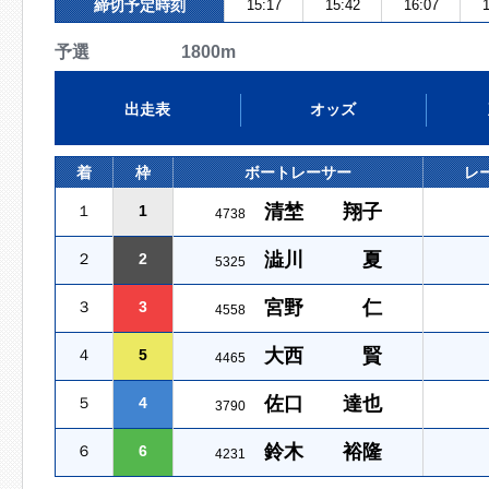
締切予定時刻
15:17
15:42
16:07
1
予選 1800m
出走表
オッズ
着
枠
ボートレーサー
レ
清埜 翔子
１
1
4738
澁川 夏
２
2
5325
宮野 仁
３
3
4558
大西 賢
４
5
4465
佐口 達也
５
4
3790
鈴木 裕隆
６
6
4231