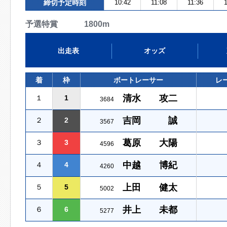
締切予定時刻
10:42
11:08
11:36
1
予選特賞 1800m
出走表
オッズ
着
枠
ボートレーサー
レ
清水 攻二
１
1
3684
吉岡 誠
２
2
3567
葛原 大陽
３
3
4596
中越 博紀
４
4
4260
上田 健太
５
5
5002
井上 未都
６
6
5277