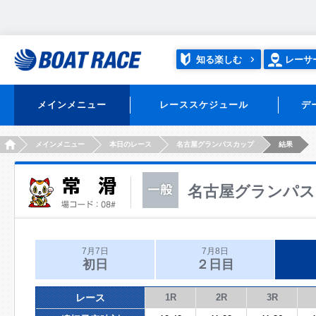
知る楽しむ
レーサ
メインメニュー
レーススケジュール
デ
HOME
メインメニュー
本日のレース
名古屋グランパスカップ
結果
名古屋グランパス
7月7日
7月8日
初日
２日目
レース
1R
2R
3R