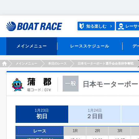
知る楽しむ
レーサ
メインメニュー
レーススケジュール
デ
HOME
メインメニュー
本日のレース
日本モーターボート選手会会長杯争奪戦
日本モーターボー
1月23日
1月24日
初日
２日目
レース
1R
2R
3R