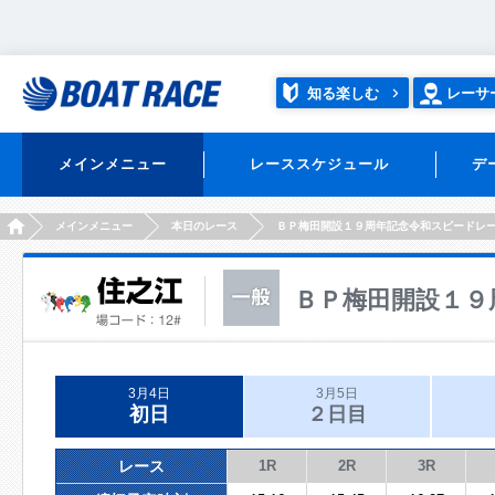
知る楽しむ
レーサ
メインメニュー
レーススケジュール
デ
HOME
メインメニュー
本日のレース
ＢＰ梅田開設１９周年記念令和スピードレ
ＢＰ梅田開設１９
3月4日
3月5日
初日
２日目
レース
1R
2R
3R