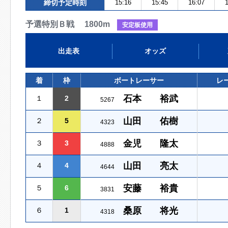
締切予定時刻
15:16
15:45
16:07
1
予選特別Ｂ戦 1800m
安定板使用
出走表
オッズ
着
枠
ボートレーサー
レ
石本 裕武
１
2
5267
山田 佑樹
２
5
4323
金児 隆太
３
3
4888
山田 亮太
４
4
4644
安藤 裕貴
５
6
3831
桑原 将光
６
1
4318