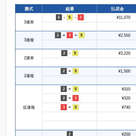
勝式
組番
払戻金
2
-
5
-
3
¥11,070
3連単
2
=
3
=
5
¥2,550
3連複
2
-
5
¥3,220
2連単
2
=
5
¥1,500
2連複
2
=
5
¥310
2
=
3
¥320
拡連複
3
=
5
¥740
2
¥200