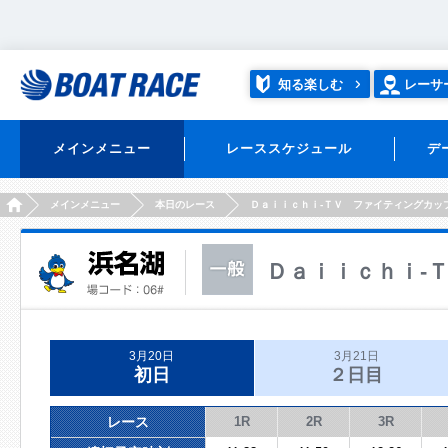
知る楽しむ
レーサ
メインメニュー
レーススケジュール
デ
HOME
メインメニュー
本日のレース
Ｄａｉｉｃｈｉ‐ＴＶ ファイティングカッ
Ｄａｉｉｃｈｉ‐
3月20日
3月21日
初日
２日目
レース
1R
2R
3R