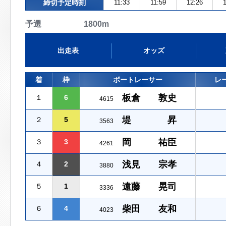
締切予定時刻
11:33
11:59
12:26
1
予選 1800m
出走表
オッズ
着
枠
ボートレーサー
レ
板倉 敦史
１
6
4615
堤 昇
２
5
3563
岡 祐臣
３
3
4261
浅見 宗孝
４
2
3880
遠藤 晃司
５
1
3336
柴田 友和
６
4
4023