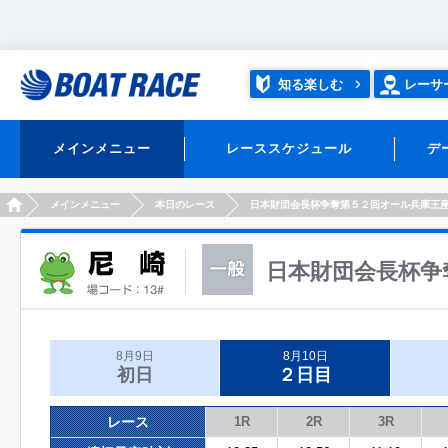
知る楽しむ
レーサ
メインメニュー
レーススケジュール
デ
HOME
メインメニュー
本日のレース
日本財団会長杯争奪第５２回オール兵庫王
日本財団会長杯争
8月9日
8月10日
初日
２日目
レース
1R
2R
3R