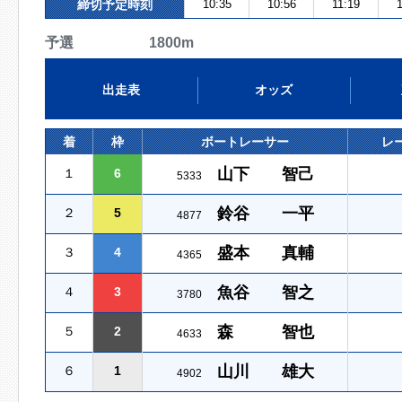
締切予定時刻
10:35
10:56
11:19
予選 1800m
出走表
オッズ
着
枠
ボートレーサー
レ
山下 智己
１
6
5333
鈴谷 一平
２
5
4877
盛本 真輔
３
4
4365
魚谷 智之
４
3
3780
森 智也
５
2
4633
山川 雄大
６
1
4902