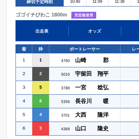
締切予定時刻
10:40
11:09
11:38
1
ゴゴイチびわこ 1800m
安定板使用
出走表
オッズ
着
枠
ボートレーサー
レ
山崎 郡
１
1
4760
宇留田 翔平
２
2
5010
一宮 稔弘
３
5
3788
長谷川 暖
４
6
5356
大西 隆洋
５
4
3701
山口 隆史
６
3
4368