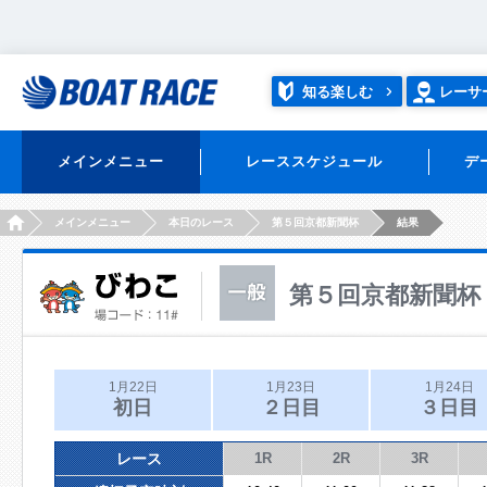
知る楽しむ
レーサ
メインメニュー
レーススケジュール
デ
HOME
メインメニュー
本日のレース
第５回京都新聞杯
結果
第５回京都新聞杯
1月22日
1月23日
1月24日
初日
２日目
３日目
レース
1R
2R
3R