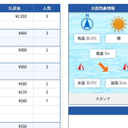
払戻金
人気
水面気象情報
¥1,010
3
¥460
3
気温
30.0℃
晴
¥300
1
風速
2m
¥350
2
水温
30.0℃
波高
2cm
¥160
1
¥170
3
スタンド
¥340
7
¥150