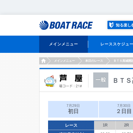
知る楽し
メインメニュー
レーススケジュ
HOME
メインメニュー
本日のレース
ＢＴＳ高城開
ＢＴＳ
7月29日
7月30日
初日
２日目
レース
1R
2R