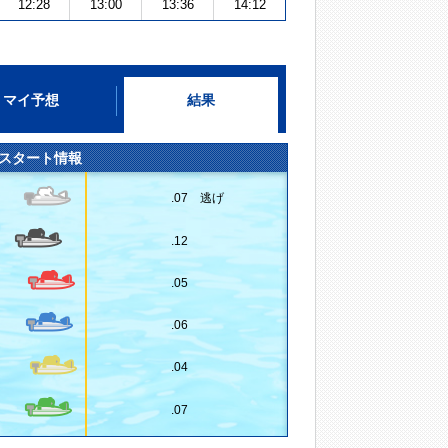
12:28
13:00
13:36
14:12
マイ予想
結果
スタート情報
.07 逃げ
.12
.05
.06
.04
.07