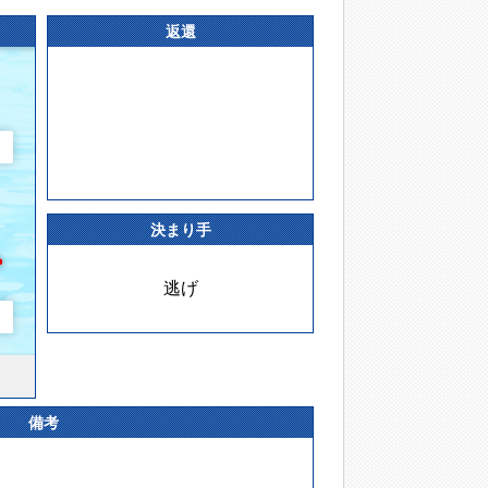
返還
決まり手
逃げ
備考