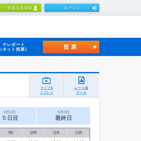
ット投票会員登録
ログイン
テレボート
投票
（ネット投票）
ライブ&
レース場
リプレイ
データ
8月2日
8月3日
５日目
最終日
9R
10R
11R
12R