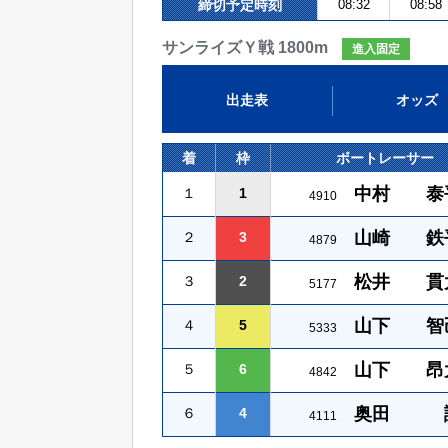
締切予定時刻
08:32
08:58
サンライズＹ戦 1800m
進入固定
出走表
オッズ
着
枠
ボートレーサー
中村 泰
１
1
4910
山崎 鉄
２
3
4879
松井 貫
３
2
5177
山下 智
４
5
5333
山下 昂
５
6
4842
奥田 
６
4
4111