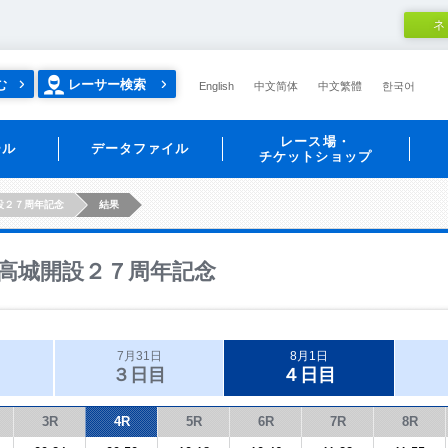
ネ
む
レーサー検索
English
中文简体
中文繁體
한국어
レース場・
ール
データファイル
チケットショップ
設２７周年記念
結果
高城開設２７周年記念
7月31日
8月1日
３日目
４日目
3R
4R
5R
6R
7R
8R