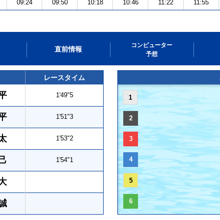
09:24
09:50
10:18
10:46
11:22
11:55
コンピューター
直前情報
予想
レースタイム
平
1'49"5
1
平
1'51"3
2
太
1'53"2
3
己
4
1'54"1
大
5
6
誠