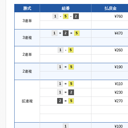
勝式
組番
払戻金
1
-
5
-
2
¥760
3連単
1
=
2
=
5
¥470
3連複
1
-
5
¥260
2連単
1
=
5
¥190
2連複
1
=
5
¥110
1
=
2
¥230
拡連複
2
=
5
¥270
1
¥100