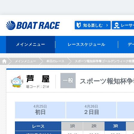
知る楽しむ
レーサ
メインメニュー
レーススケジュール
デ
HOME
メインメニュー
本日のレース
スポーツ報知杯争奪ゴールデンウィーク特
スポーツ報知杯争
4月25日
4月26日
初日
２日目
レース
1R
2R
3R