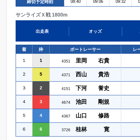
締切予定時刻
08:40
09:06
09:32
0
サンライズＸ戦 1800m
出走表
オッズ
着
枠
ボートレーサー
レ
里岡 右貴
１
1
4351
西山 貴浩
２
5
4371
下河 誉史
３
2
4151
池田 剛規
４
3
4674
山口 修路
５
4
4367
桂林 寛
６
6
3726