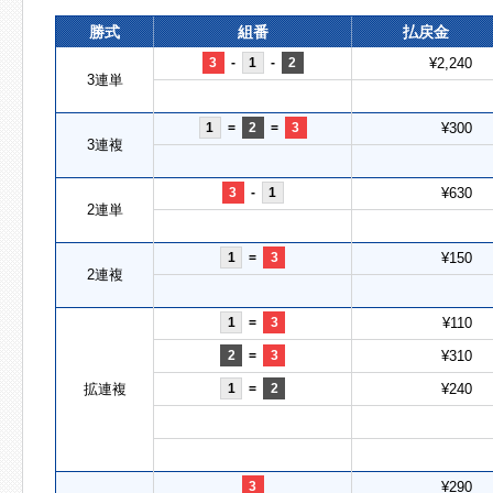
勝式
組番
払戻金
3
-
1
-
2
¥2,240
3連単
1
=
2
=
3
¥300
3連複
3
-
1
¥630
2連単
1
=
3
¥150
2連複
1
=
3
¥110
2
=
3
¥310
拡連複
1
=
2
¥240
3
¥290