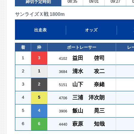
締切予定時刻
08:35
09:01
09:27
0
サンライズＸ戦 1800m
出走表
オッズ
着
枠
ボートレーサー
レ
益田 啓司
１
3
4102
清水 攻二
２
1
3684
山下 奈緒
３
2
5151
三浦 洋次朗
４
5
4706
飯山 晃三
５
4
3906
萩原 知哉
６
6
4440