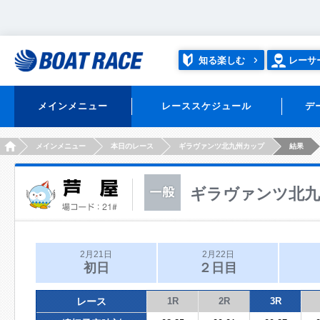
知る楽しむ
レーサ
メインメニュー
レーススケジュール
デ
HOME
メインメニュー
本日のレース
ギラヴァンツ北九州カップ
結果
ギラヴァンツ北九
2月21日
2月22日
初日
２日目
レース
1R
2R
3R