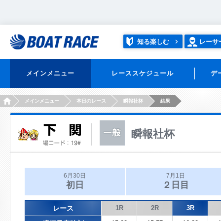
知る楽しむ
レーサ
メインメニュー
レーススケジュール
デ
HOME
メインメニュー
本日のレース
瞬報社杯
結果
瞬報社杯
6月30日
7月1日
初日
２日目
レース
1R
2R
3R