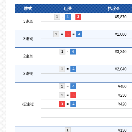
勝式
組番
払戻金
1
-
4
-
3
¥5,870
3連単
1
=
3
=
4
¥1,080
3連複
1
-
4
¥3,340
2連単
1
=
4
¥2,040
2連複
1
=
4
¥480
1
=
3
¥230
拡連複
3
=
4
¥420
1
¥130