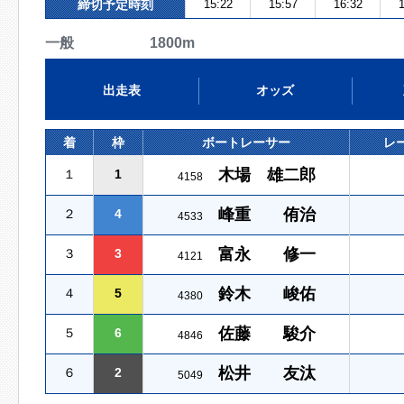
締切予定時刻
15:22
15:57
16:32
1
一般 1800m
出走表
オッズ
着
枠
ボートレーサー
レ
木場 雄二郎
１
1
4158
峰重 侑治
２
4
4533
富永 修一
３
3
4121
鈴木 峻佑
４
5
4380
佐藤 駿介
５
6
4846
松井 友汰
６
2
5049