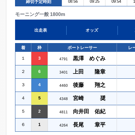
締切予定時刻
08:56
09:25
09:54
1
モーニング一般 1800m
出走表
オッズ
着
枠
ボートレーサー
レ
黒澤 めぐみ
１
3
4791
上田 隆章
２
6
3401
後藤 翔之
３
4
4460
宮崎 奨
４
5
4348
向井田 佑紀
５
2
4811
長尾 章平
６
1
4264