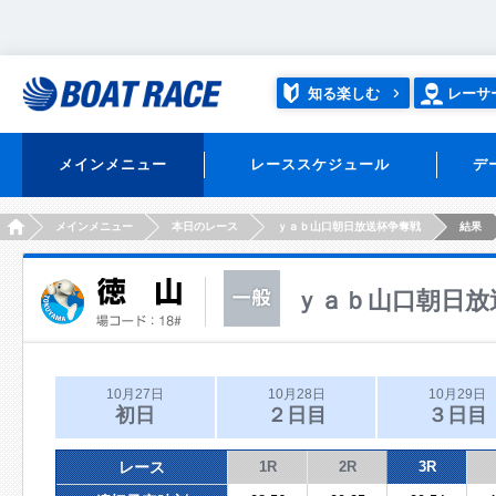
知る楽しむ
レーサ
メインメニュー
レーススケジュール
デ
HOME
メインメニュー
本日のレース
ｙａｂ山口朝日放送杯争奪戦
結果
ｙａｂ山口朝日放
10月27日
10月28日
10月29日
初日
２日目
３日目
レース
1R
2R
3R