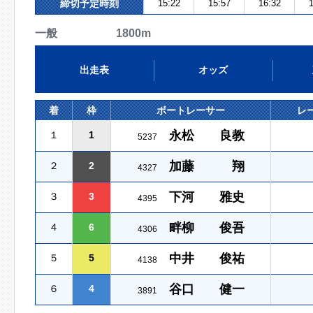
締切予定時刻
15:22
15:57
16:32
1
一般 1800m
出走表
オッズ
着
枠
ボートレーサー
レ
永松 良教
１
1
5237
加藤 翔
２
2
4327
下河 雅史
３
3
4395
畔柳 俊吾
４
6
4306
中井 俊祐
５
5
4138
谷口 健一
６
4
3891