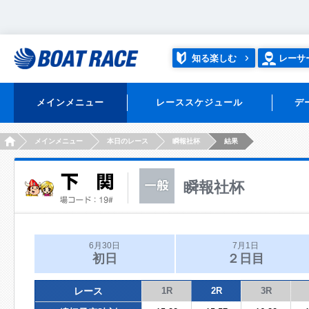
知る楽しむ
レーサ
メインメニュー
レーススケジュール
デ
HOME
メインメニュー
本日のレース
瞬報社杯
結果
瞬報社杯
6月30日
7月1日
初日
２日目
レース
1R
2R
3R