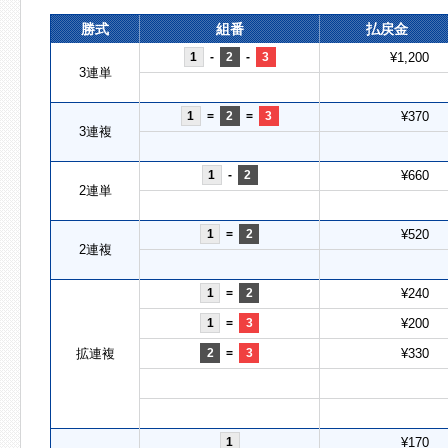
勝式
組番
払戻金
1
-
2
-
3
¥1,200
3連単
1
=
2
=
3
¥370
3連複
1
-
2
¥660
2連単
1
=
2
¥520
2連複
1
=
2
¥240
1
=
3
¥200
拡連複
2
=
3
¥330
1
¥170