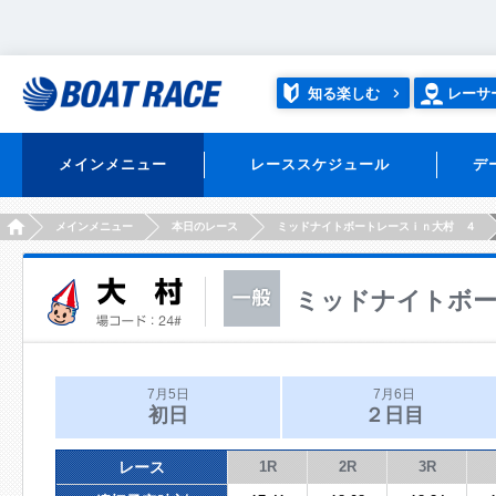
知る楽しむ
レーサ
メインメニュー
レーススケジュール
デ
HOME
メインメニュー
本日のレース
ミッドナイトボートレースｉｎ大村 ４
ミッドナイトボー
7月5日
7月6日
初日
２日目
レース
1R
2R
3R