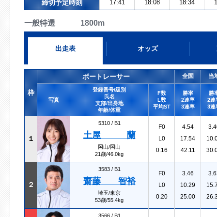
締切予定時刻
17:41
18:08
18:34
1
一般特選 1800m
出走表
オッズ
ボートレーサー
全国
当
登録番号/級別
枠
F数
勝率
勝
氏名
写真
L数
2連率
2連
支部/出身地
平均ST
3連率
3連
年齢/体重
5310 /
B1
F0
4.54
3.4
土屋 蘭
１
L0
17.54
10.
岡山/岡山
0.16
42.11
30.
21歳/46.0kg
3583 /
B1
F0
3.46
3.6
齋藤 智裕
２
L0
10.29
15.
埼玉/東京
0.20
25.00
26.
53歳/55.4kg
3566 /
B1