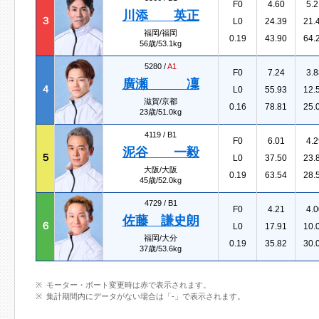
F0
4.60
5.2
川添 英正
３
L0
24.39
21.
福岡/福岡
0.19
43.90
64.
56歳/53.1kg
5280 /
A1
F0
7.24
3.8
廣瀬 凜
４
L0
55.93
12.
滋賀/京都
0.16
78.81
25.
23歳/51.0kg
4119 /
B1
F0
6.01
4.2
泥谷 一毅
５
L0
37.50
23.
大阪/大阪
0.19
63.54
28.
45歳/52.0kg
4729 /
B1
F0
4.21
4.0
佐藤 謙史朗
６
L0
17.91
10.
福岡/大分
0.19
35.82
30.
37歳/53.6kg
モーター・ボート変更時は赤で表示されます。
集計期間内にデータがない場合は「-」で表示されます。