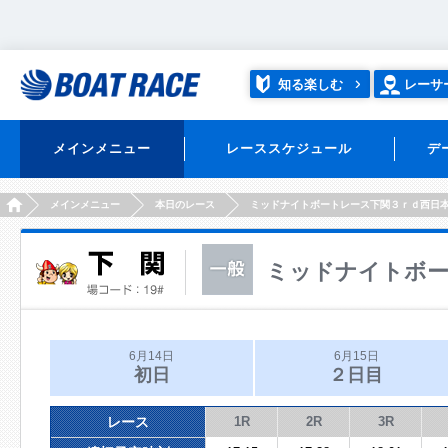
知る楽しむ
レーサ
メインメニュー
レーススケジュール
デ
HOME
メインメニュー
本日のレース
ミッドナイトボートレース下関３ｒｄ西日
ミッドナイトボー
6月14日
6月15日
初日
２日目
レース
1R
2R
3R