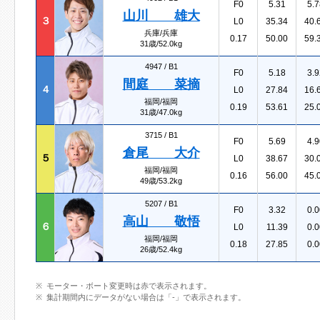
F0
5.31
5.7
山川 雄大
３
L0
35.34
40.
兵庫/兵庫
0.17
50.00
59.
31歳/52.0kg
4947 /
B1
F0
5.18
3.9
間庭 菜摘
４
L0
27.84
16.
福岡/福岡
0.19
53.61
25.
31歳/47.0kg
3715 /
B1
F0
5.69
4.9
倉尾 大介
５
L0
38.67
30.
福岡/福岡
0.16
56.00
45.
49歳/53.2kg
5207 /
B1
F0
3.32
0.0
高山 敬悟
６
L0
11.39
0.0
福岡/福岡
0.18
27.85
0.0
26歳/52.4kg
モーター・ボート変更時は赤で表示されます。
集計期間内にデータがない場合は「-」で表示されます。