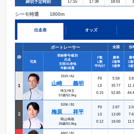
締切予定時刻
17:15
17:38
18:01
1
シーモ特選 1800m
出走表
オッズ
ボートレーサー
全国
当
登録番号/級別
枠
F数
勝率
勝
氏名
写真
L数
2連率
2連
支部/出身地
平均ST
3連率
3連
年齢/体重
3319 /
A2
F0
5.59
3.8
山崎 義明
１
L0
35.77
11.
埼玉/埼玉
0.15
52.85
44.
57歳/52.0kg
5206 /
B1
F0
2.67
2.0
梅原 祥平
２
L0
13.00
7.6
岡山/鳥取
0.12
19.00
11.
26歳/52.0kg
4902 /
B1