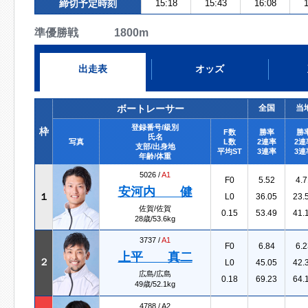
締切予定時刻
15:18
15:43
16:08
1
準優勝戦 1800m
出走表
オッズ
ボートレーサー
全国
当
登録番号/級別
枠
F数
勝率
勝
氏名
写真
L数
2連率
2連
支部/出身地
平均ST
3連率
3連
年齢/体重
5026 /
A1
F0
5.52
4.7
安河内 健
１
L0
36.05
23.
佐賀/佐賀
0.15
53.49
41.
28歳/53.6kg
3737 /
A1
F0
6.84
6.2
上平 真二
２
L0
45.05
42.
広島/広島
0.18
69.23
64.
49歳/52.1kg
4788 /
A2