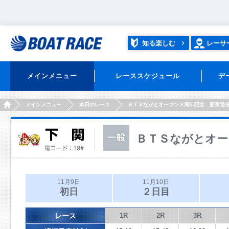
知る楽しむ
レーサ
メインメニュー
レーススケジュール
デ
HOME
メインメニュー
本日のレース
ＢＴＳながとオープン３周年記念 新東通
ＢＴＳながとオー
11月9日
11月10日
初日
２日目
レース
1R
2R
3R