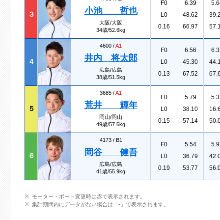
F0
6.39
5.6
小池 哲也
３
L0
48.62
39.
大阪/大阪
0.16
66.97
57.
34歳/52.6kg
4600 /
A1
F0
6.56
6.3
井内 将太郎
４
L0
45.30
44.
広島/広島
0.13
67.52
67.
38歳/51.5kg
3685 /
A1
F0
5.79
5.3
荒井 輝年
５
L0
38.10
16.
岡山/岡山
0.15
57.14
50.
49歳/57.6kg
4173 /
B1
F0
5.54
5.9
岡谷 健吾
６
L0
36.79
42.
広島/広島
0.19
53.77
56.
41歳/55.9kg
モーター・ボート変更時は赤で表示されます。
集計期間内にデータがない場合は「-」で表示されます。