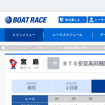
知る楽しむ
レーサ
メインメニュー
レーススケジュール
デ
HOME
メインメニュー
本日のレース
ＢＴＳ安芸高田開設５周年サンフレッチェ
ＢＴＳ安芸高田開
6月20日
6月21日
初日
２日目
レース
1R
2R
3R