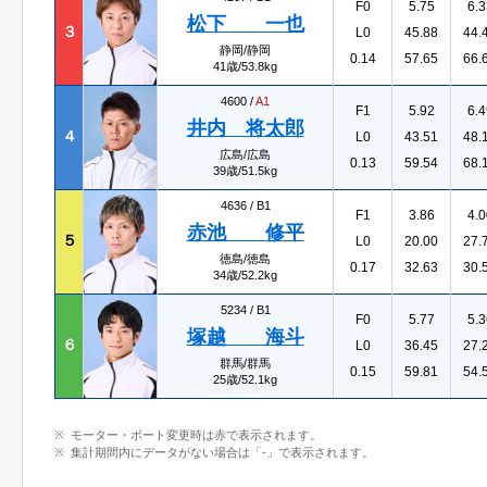
F0
5.75
6.3
松下 一也
３
L0
45.88
44.
静岡/静岡
0.14
57.65
66.
41歳/53.8kg
4600 /
A1
F1
5.92
6.4
井内 将太郎
４
L0
43.51
48.
広島/広島
0.13
59.54
68.
39歳/51.5kg
4636 /
B1
F1
3.86
4.0
赤池 修平
５
L0
20.00
27.
徳島/徳島
0.17
32.63
30.
34歳/52.2kg
5234 /
B1
F0
5.77
5.3
塚越 海斗
６
L0
36.45
27.
群馬/群馬
0.15
59.81
54.
25歳/52.1kg
モーター・ボート変更時は赤で表示されます。
集計期間内にデータがない場合は「-」で表示されます。