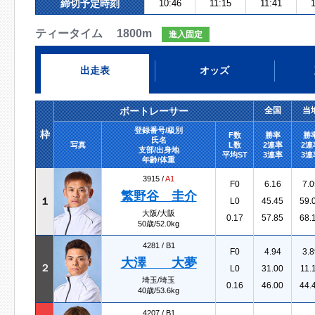
締切予定時刻
10:46
11:15
11:41
1
ティータイム 1800m
進入固定
出走表
オッズ
ボートレーサー
全国
当
登録番号/級別
枠
F数
勝率
勝
氏名
写真
L数
2連率
2連
支部/出身地
平均ST
3連率
3連
年齢/体重
3915 /
A1
F0
6.16
7.0
繁野谷 圭介
１
L0
45.45
59.
大阪/大阪
0.17
57.85
68.
50歳/52.0kg
4281 /
B1
F0
4.94
3.8
大澤 大夢
２
L0
31.00
11.
埼玉/埼玉
0.16
46.00
44.
40歳/53.6kg
4207 /
B1