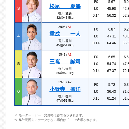
F0
5.67
5.9
松尾 夏海
３
L0
45.98
42.
香川/愛媛
0.14
56.32
52.
32歳/45.5kg
3908 /
A1
F0
6.87
6.2
重成 一人
４
L0
47.11
40.
香川/香川
0.14
64.46
65.
45歳/54.6kg
3541 /
A1
F0
6.85
6.6
三嶌 誠司
５
L0
54.74
47.
香川/香川
0.14
67.37
72.
55歳/52.1kg
3975 /
A2
F0
5.72
5.3
小野寺 智洋
６
L0
36.43
31.
香川/香川
0.16
61.24
51.
47歳/51.5kg
モーター・ボート変更時は赤で表示されます。
集計期間内にデータがない場合は「-」で表示されます。