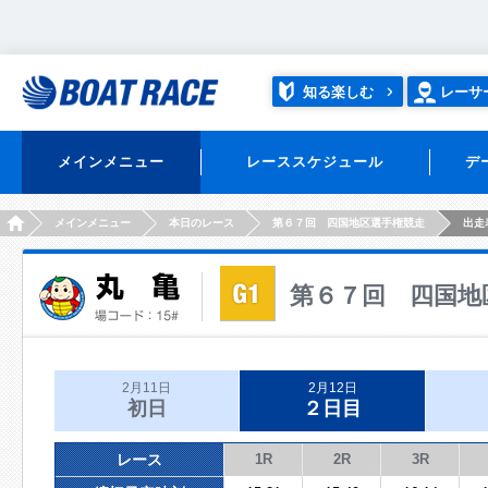
知る楽しむ
レーサ
メインメニュー
レーススケジュール
デ
HOME
メインメニュー
本日のレース
第６７回 四国地区選手権競走
出走
第６７回 四国地
2月11日
2月12日
初日
２日目
レース
1R
2R
3R