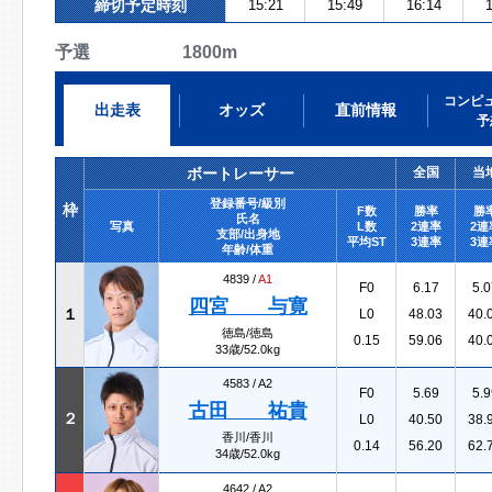
締切予定時刻
15:21
15:49
16:14
1
予選 1800m
コンピ
出走表
オッズ
直前情報
予
ボートレーサー
全国
当
登録番号/級別
枠
F数
勝率
勝
氏名
写真
L数
2連率
2連
支部/出身地
平均ST
3連率
3連
年齢/体重
4839 /
A1
F0
6.17
5.0
四宮 与寛
１
L0
48.03
40.
徳島/徳島
0.15
59.06
40.
33歳/52.0kg
4583 /
A2
F0
5.69
5.9
古田 祐貴
２
L0
40.50
38.
香川/香川
0.14
56.20
62.
34歳/52.0kg
4642 /
A2