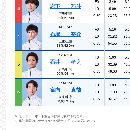
F0
3.49
3.2
岩下 巧斗
３
L0
9.09
11.
群馬/群馬
0.20
23.23
23.
22歳/51.5kg
4431 /
A2
F0
5.16
5.2
石塚 裕介
４
L0
31.82
31.
三重/三重
0.15
54.55
51.
38歳/52.0kg
4766 /
B1
F0
5.03
5.5
石井 孝之
５
L0
32.89
40.
群馬/群馬
0.13
48.68
50.
33歳/54.4kg
4813 /
B1
F0
3.93
4.6
宮内 直哉
６
L0
17.33
26.
東京/東京
0.19
34.67
44.
34歳/52.0kg
モーター・ボート変更時は赤で表示されます。
集計期間内にデータがない場合は「-」で表示されます。