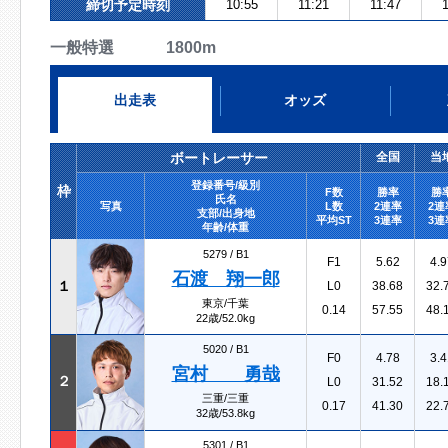
締切予定時刻
10:55
11:21
11:47
1
一般特選 1800m
出走表
オッズ
ボートレーサー
全国
当
登録番号/級別
枠
F数
勝率
勝
氏名
写真
L数
2連率
2連
支部/出身地
平均ST
3連率
3連
年齢/体重
5279 /
B1
F1
5.62
4.9
石渡 翔一郎
１
L0
38.68
32.
東京/千葉
0.14
57.55
48.
22歳/52.0kg
5020 /
B1
F0
4.78
3.4
宮村 勇哉
２
L0
31.52
18.
三重/三重
0.17
41.30
22.
32歳/53.8kg
5301 /
B1