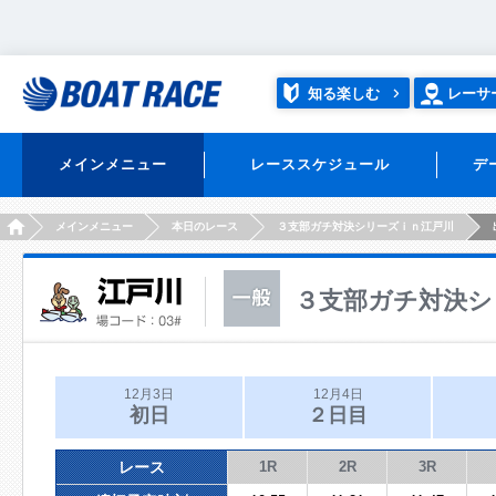
知る楽しむ
レーサ
メインメニュー
レーススケジュール
デ
HOME
メインメニュー
本日のレース
３支部ガチ対決シリーズｉｎ江戸川
３支部ガチ対決シ
12月3日
12月4日
初日
２日目
レース
1R
2R
3R