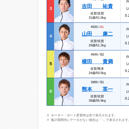
F
吉田 祐貴
３
L
佐賀/佐賀
0.
31歳/51.0kg
4500 /
A1
F
山田 康二
４
L
佐賀/佐賀
0.
29歳/51.2kg
4949 /
B2
F
横田 貴満
５
L
佐賀/熊本
0.
24歳/50.5kg
3989 /
B1
F
熊本 英一
６
L
佐賀/佐賀
0.
39歳/55.9kg
モーター・ボート変更時は赤で表示されます。
集計期間内にデータがない場合は「-」で表示されます