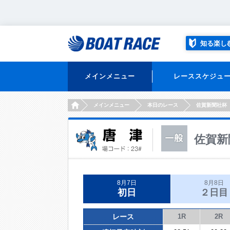
知る楽し
メインメニュー
レーススケジュ
HOME
メインメニュー
本日のレース
佐賀新聞社杯
佐賀新
8月7日
8月8日
初日
２日目
レース
1R
2R