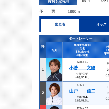
締切予定時刻
08:51
09:20
予 選 1800m
出走表
オッズ
ボートレーサー
登録番号/級別
枠
F
氏名
写真
L
支部/出身地
平均
年齢/体重
3335 /
B1
F
小菅 文隆
１
L
佐賀/佐賀
0.
48歳/58.9kg
4747 /
B1
F
山戸 信二
２
L
長崎/熊本
0.
32歳/51.3kg
4724 /
B2