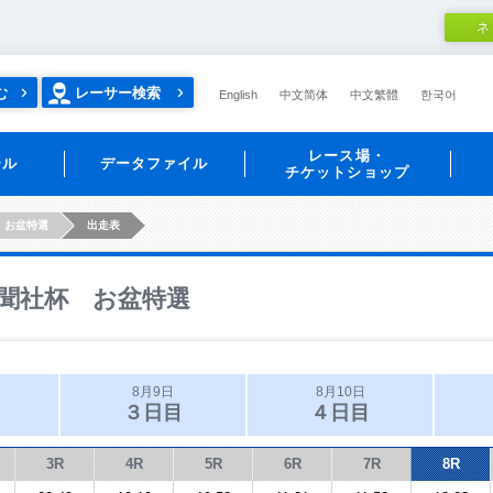
ネ
む
レーサー検索
English
中文简体
中文繁體
한국어
レース場・
ール
データファイル
チケットショップ
 お盆特選
出走表
聞社杯 お盆特選
8月9日
8月10日
３日目
４日目
3R
4R
5R
6R
7R
8R