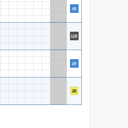
4R
12R
2R
3R