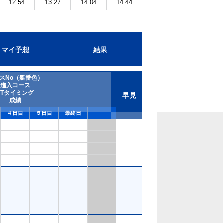
12:54
13:27
14:04
14:44
マイ予想
結果
スNo（艇番色）
進入コース
STタイミング
早見
成績
４日目
５日目
最終日