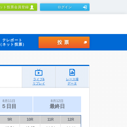
ット投票会員登録
ログイン
テレボート
投票
（ネット投票）
ライブ&
レース場
リプレイ
データ
8月11日
8月12日
５日目
最終日
9R
10R
11R
12R