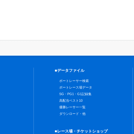
■データファイル
ボートレーサー検索
ボートレース場データ
SG・PG1・G1記録集
高配当ベスト10
優勝レーサー一覧
ダウンロード・他
■レース場・チケットショップ