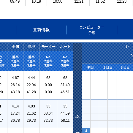
09:49
10:19
10:50
11:21
11:52
12:23
コンピューター
直前情報
予想
レー
全国
当地
モーター
ボート
数
勝率
勝率
No
No
数
2連率
2連率
2連率
2連率
ST
3連率
3連率
3連率
3連率
初日
２日目
３日目
0
4.67
4.44
63
68
0
26.14
22.94
0.00
31.40
20
43.18
41.28
0.00
46.51
1
4.14
4.03
33
35
0
17.24
21.62
63.64
44.59
今
17
36.78
29.73
72.73
58.11
4