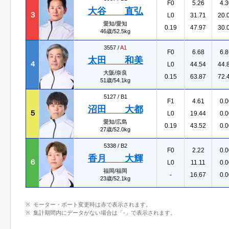
F0
5.26
4.3
大谷 直弘
３
L0
31.71
20.
愛知/愛知
0.19
47.97
30.
46歳/52.5kg
3557 /
A1
F0
6.68
6.8
太田 和美
４
L0
44.54
44.
大阪/奈良
0.15
63.87
72.
51歳/54.1kg
5127 /
B1
F1
4.61
0.0
沼田 大都
５
L0
19.44
0.0
愛知/広島
0.19
43.52
0.0
27歳/52.0kg
5338 /
B2
F0
2.22
0.0
香月 大輝
６
L0
11.11
0.0
福岡/福岡
-
16.67
0.0
23歳/52.1kg
モーター・ボート変更時は赤で表示されます。
集計期間内にデータがない場合は「-」で表示されます。