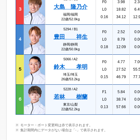
F0
3.98
2.3
大島 隆乃介
３
L0
18.82
6.4
福岡/福岡
0.16
34.12
12.
22歳/52.0kg
5294 /
B1
F0
2.52
0.0
豊田 祥生
４
L0
8.79
0.0
静岡/静岡
0.18
12.09
0.0
22歳/50.0kg
5066 /
A2
F0
4.77
7.0
鈴木 孝明
５
L0
27.52
55.
埼玉/埼玉
0.15
46.79
77.
26歳/53.2kg
5228 /
A2
F1
5.84
0.0
若林 樹蘭
６
L0
38.74
0.0
東京/山梨
0.13
57.66
0.0
22歳/52.2kg
モーター・ボート変更時は赤で表示されます。
集計期間内にデータがない場合は「-」で表示されます。