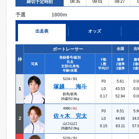
締切予定時刻
08:35
09:01
09:27
0
予選 1800m
出走表
オッズ
ボートレーサー
全国
当
登録番号/級別
枠
F数
勝率
勝
氏名
写真
L数
2連率
2連
支部/出身地
平均ST
3連率
3連
年齢/体重
5234 /
B1
F0
5.61
0.0
塚越 海斗
１
L0
43.53
0.0
群馬/群馬
0.17
52.94
0.0
26歳/52.6kg
4980 /
A1
F0
6.51
5.9
佐々木 完太
２
L0
44.66
34.
山口/山口
0.15
63.11
57.
28歳/52.0kg
5276 /
B1