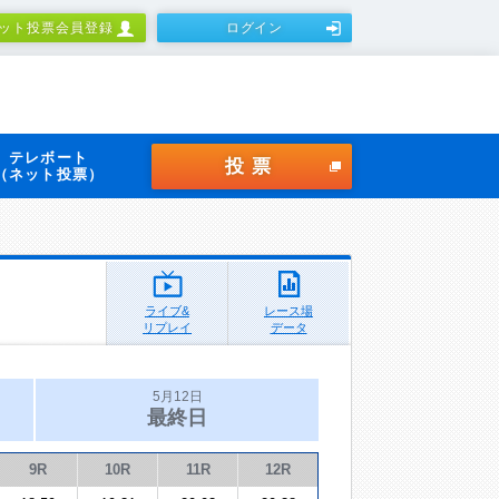
ット投票会員登録
ログイン
テレボート
投票
（ネット投票）
ライブ&
レース場
リプレイ
データ
5月12日
最終日
9R
10R
11R
12R