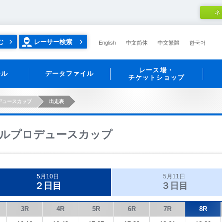
ネ
む
レーサー検索
English
中文简体
中文繁體
한국어
レース場・
ール
データファイル
チケットショップ
デュースカップ
出走表
ルプロデュースカップ
5月10日
5月11日
２日目
３日目
3R
4R
5R
6R
7R
8R