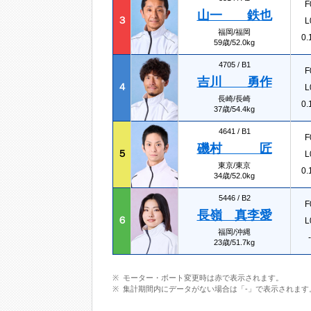
F
山一 鉄也
３
L
福岡/福岡
0.
59歳/52.0kg
4705 /
B1
F
吉川 勇作
４
L
長崎/長崎
0.
37歳/54.4kg
4641 /
B1
F
磯村 匠
５
L
東京/東京
0.
34歳/52.0kg
5446 /
B2
F
長嶺 真李愛
６
L
福岡/沖縄
-
23歳/51.7kg
モーター・ボート変更時は赤で表示されます。
集計期間内にデータがない場合は「-」で表示されます