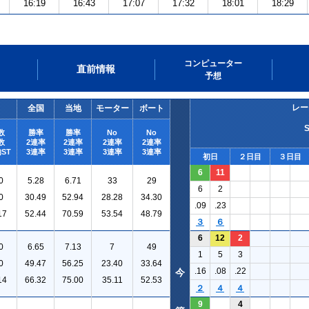
16:19
16:43
17:07
17:32
18:01
18:29
コンピューター
直前情報
予想
レー
全国
当地
モーター
ボート
数
勝率
勝率
No
No
数
2連率
2連率
2連率
2連率
ST
3連率
3連率
3連率
3連率
初日
２日目
３日目
6
11
0
5.28
6.71
33
29
6
2
0
30.49
52.94
28.28
34.30
.09
.23
17
52.44
70.59
53.54
48.79
３
６
6
12
2
0
6.65
7.13
7
49
1
5
3
0
49.47
56.25
23.40
33.64
.16
.08
.22
今
14
66.32
75.00
35.11
52.53
２
４
４
9
4