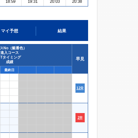
18:59
19:31
20:03
20:38
マイ予想
結果
スNo（艇番色）
進入コース
STタイミング
早見
成績
最終日
12R
2R