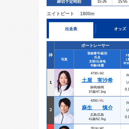
締切予定時刻
15:26
15:55
エイトビート 1800m
出走表
オッズ
ボートレーサー
登録番号/級別
枠
F
氏名
写真
L
支部/出身地
平均
年齢/体重
4730 /
A2
F
土屋 実沙希
１
L
静岡/静岡
0.
37歳/47.1kg
4292 /
A1
F
麻生 慎介
２
L
広島/広島
0.
41歳/52.7kg
3514 /
A2