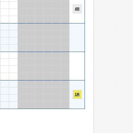
4R
1R