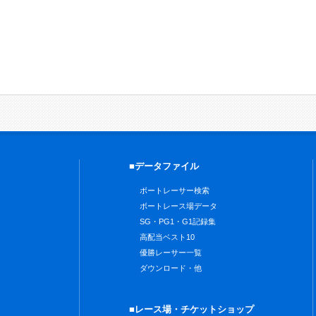
■データファイル
ボートレーサー検索
ボートレース場データ
SG・PG1・G1記録集
高配当ベスト10
優勝レーサー一覧
ダウンロード・他
■レース場・チケットショップ