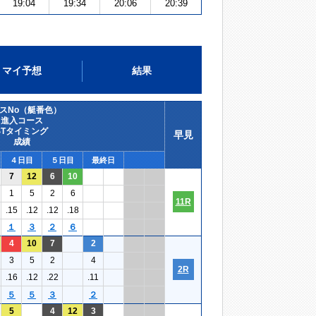
19:04
19:34
20:06
20:39
マイ予想
結果
スNo（艇番色）
進入コース
STタイミング
早見
成績
４日目
５日目
最終日
7
12
6
10
1
5
2
6
11R
.15
.12
.12
.18
１
３
２
６
4
10
7
2
3
5
2
4
2R
.16
.12
.22
.11
５
５
３
２
5
4
12
3