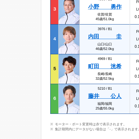
F
小野 勇作
３
L
佐賀/佐賀
0.
45歳/51.0kg
3976 /
B1
F
内田 圭
４
L
山口/山口
0.
46歳/52.0kg
4969 /
B1
F
町田 洸希
５
L
長崎/長崎
0.
32歳/52.5kg
5210 /
B1
F
藤井 公人
６
L
福岡/福岡
0.
25歳/55.0kg
モーター・ボート変更時は赤で表示されます。
集計期間内にデータがない場合は「-」で表示されます