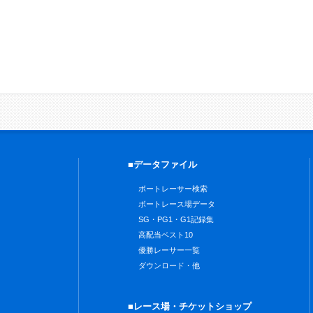
■データファイル
ボートレーサー検索
ボートレース場データ
SG・PG1・G1記録集
高配当ベスト10
優勝レーサー一覧
ダウンロード・他
■レース場・チケットショップ