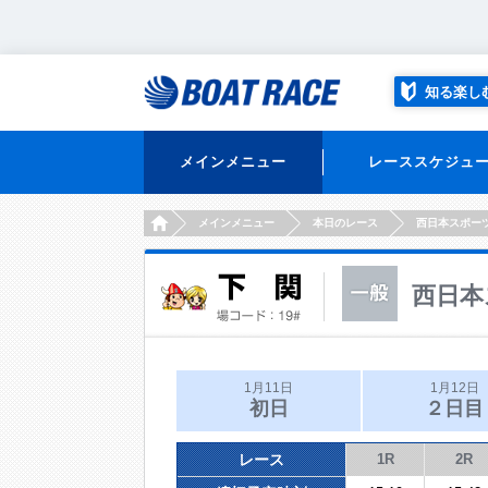
知る楽し
メインメニュー
レーススケジュ
HOME
メインメニュー
本日のレース
西日本スポー
西日本
1月11日
1月12日
初日
２日目
レース
1R
2R