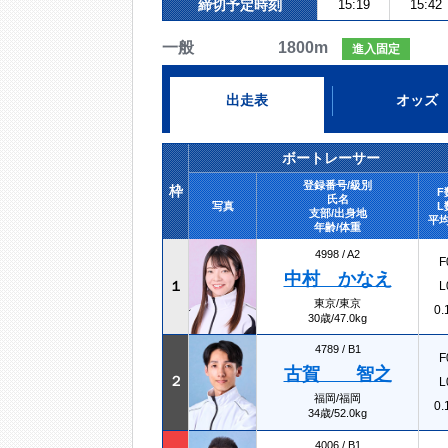
締切予定時刻
15:19
15:42
一般 1800m
進入固定
出走表
オッズ
ボートレーサー
登録番号/級別
枠
F
氏名
写真
L
支部/出身地
平均
年齢/体重
4998 /
A2
F
中村 かなえ
１
L
東京/東京
0.
30歳/47.0kg
4789 /
B1
F
古賀 智之
２
L
福岡/福岡
0.
34歳/52.0kg
4006 /
B1