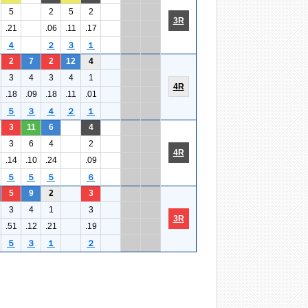
5
2
5
2
3R
.21
.06
.11
.17
４
２
３
１
2
7
2
12
4
3
4
3
4
1
4R
.18
.09
.18
.11
.01
５
３
４
２
１
3
11
6
4
3
6
4
2
4R
.14
.10
.24
.09
５
５
５
６
5
9
2
3
3
4
1
3
3R
.51
.12
.21
.19
５
３
１
２