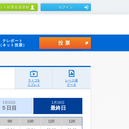
ット投票会員登録
ログイン
テレボート
投票
（ネット投票）
ライブ&
レース場
リプレイ
データ
1月15日
1月16日
５日目
最終日
9R
10R
11R
12R