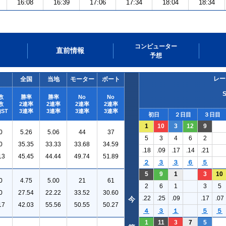
16:08
16:39
17:06
17:34
18:04
18:34
コンピューター
直前情報
予想
レー
全国
当地
モーター
ボート
数
勝率
勝率
No
No
数
2連率
2連率
2連率
2連率
ST
3連率
3連率
3連率
3連率
初日
２日目
３日目
1
10
3
12
9
0
5.26
5.06
44
37
5
3
4
6
2
0
35.35
33.33
33.68
34.59
.18
.09
.17
.14
.21
13
45.45
44.44
49.74
51.89
２
３
３
６
５
5
9
1
3
10
0
4.75
5.00
21
61
2
6
1
3
5
0
27.54
22.22
33.52
30.60
.22
.25
.09
.17
.07
今
17
42.03
55.56
50.55
50.27
４
３
１
５
５
1
11
3
7
5