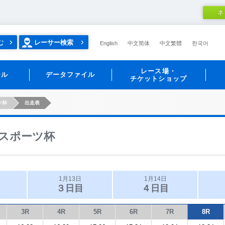
ネ
む
レーサー検索
English
中文简体
中文繁體
한국어
レース場・
ール
データファイル
チケットショップ
ツ杯
出走表
スポーツ杯
1月13日
1月14日
３日目
４日目
3R
4R
5R
6R
7R
8R