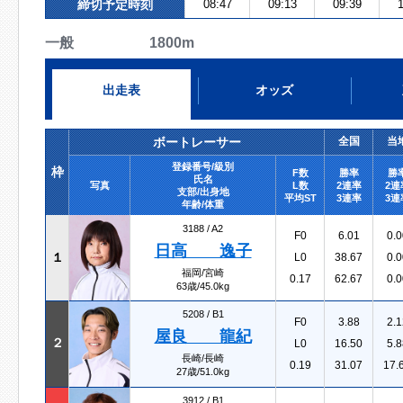
締切予定時刻
08:47
09:13
09:39
1
一般 1800m
出走表
オッズ
ボートレーサー
全国
当
登録番号/級別
枠
F数
勝率
勝
氏名
写真
L数
2連率
2連
支部/出身地
平均ST
3連率
3連
年齢/体重
3188 /
A2
F0
6.01
0.0
日高 逸子
１
L0
38.67
0.0
福岡/宮崎
0.17
62.67
0.0
63歳/45.0kg
5208 /
B1
F0
3.88
2.1
屋良 龍紀
２
L0
16.50
5.8
長崎/長崎
0.19
31.07
17.
27歳/51.0kg
3912 /
B1