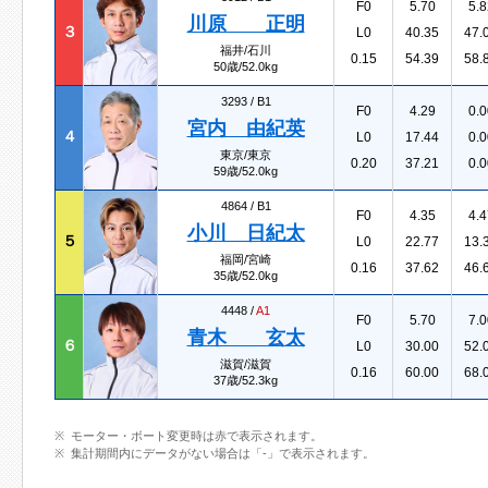
F0
5.70
5.8
川原 正明
３
L0
40.35
47.
福井/石川
0.15
54.39
58.
50歳/52.0kg
3293 /
B1
F0
4.29
0.0
宮内 由紀英
４
L0
17.44
0.0
東京/東京
0.20
37.21
0.0
59歳/52.0kg
4864 /
B1
F0
4.35
4.4
小川 日紀太
５
L0
22.77
13.
福岡/宮崎
0.16
37.62
46.
35歳/52.0kg
4448 /
A1
F0
5.70
7.0
青木 玄太
６
L0
30.00
52.
滋賀/滋賀
0.16
60.00
68.
37歳/52.3kg
モーター・ボート変更時は赤で表示されます。
集計期間内にデータがない場合は「-」で表示されます。