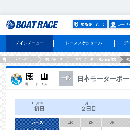
知る楽しむ
レーサ
メインメニュー
レーススケジュール
デ
HOME
メインメニュー
本日のレース
日本モーターボート選手会会長賞
出
日本モーターボー
11月29日
11月30日
初日
２日目
レース
1R
2R
3R