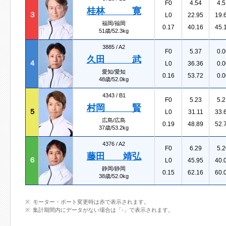
F0
4.54
4.5
桂林 寛
３
L0
22.95
19.
福岡/福岡
0.17
40.16
45.
51歳/52.3kg
3885 /
A2
F0
5.37
0.0
久田 武
４
L0
36.36
0.0
愛知/愛知
0.16
53.72
0.0
48歳/52.0kg
4343 /
B1
F0
5.23
5.2
村岡 賢
５
L0
31.11
33.
広島/広島
0.19
48.89
52.
37歳/53.2kg
4376 /
A2
F0
6.29
5.2
藤田 靖弘
６
L0
45.95
40.
静岡/静岡
0.15
62.16
60.
38歳/52.0kg
モーター・ボート変更時は赤で表示されます。
集計期間内にデータがない場合は「-」で表示されます。