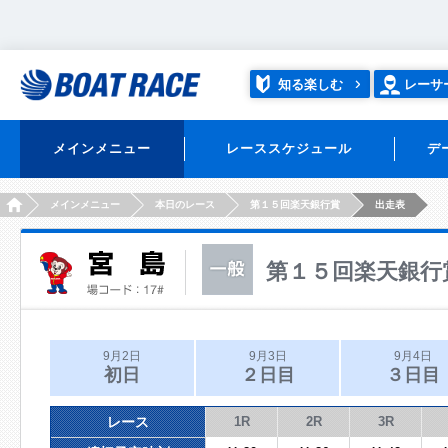
知る楽しむ
レーサ
メインメニュー
レーススケジュール
デ
HOME
メインメニュー
本日のレース
第１５回楽天銀行賞
出走表
第１５回楽天銀行
9月2日
9月3日
9月4日
初日
２日目
３日目
レース
1R
2R
3R