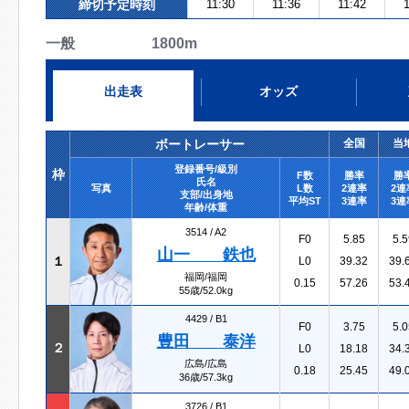
締切予定時刻
11:30
11:36
11:42
一般 1800m
出走表
オッズ
ボートレーサー
全国
当
登録番号/級別
枠
F数
勝率
勝
氏名
写真
L数
2連率
2連
支部/出身地
平均ST
3連率
3連
年齢/体重
3514 /
A2
F0
5.85
5.5
山一 鉄也
１
L0
39.32
39.
福岡/福岡
0.15
57.26
53.
55歳/52.0kg
4429 /
B1
F0
3.75
5.0
豊田 泰洋
２
L0
18.18
34.
広島/広島
0.18
25.45
49.
36歳/57.3kg
3726 /
B1