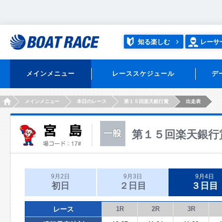
知る楽しむ
レーサ
メインメニュー
レーススケジュール
デ
HOME
メインメニュー
本日のレース
第１５回楽天銀行賞
出走表
第１５回楽天銀行
9月2日
9月3日
9月4日
初日
２日目
３日目
レース
1R
2R
3R