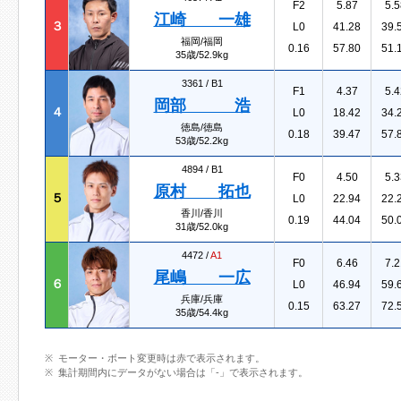
F2
5.87
5.5
江崎 一雄
３
L0
41.28
39.
福岡/福岡
0.16
57.80
51.
35歳/52.9kg
3361 /
B1
F1
4.37
5.4
岡部 浩
４
L0
18.42
34.
徳島/徳島
0.18
39.47
57.
53歳/52.2kg
4894 /
B1
F0
4.50
5.3
原村 拓也
５
L0
22.94
22.
香川/香川
0.19
44.04
50.
31歳/52.0kg
4472 /
A1
F0
6.46
7.2
尾嶋 一広
６
L0
46.94
59.
兵庫/兵庫
0.15
63.27
72.
35歳/54.4kg
モーター・ボート変更時は赤で表示されます。
集計期間内にデータがない場合は「-」で表示されます。