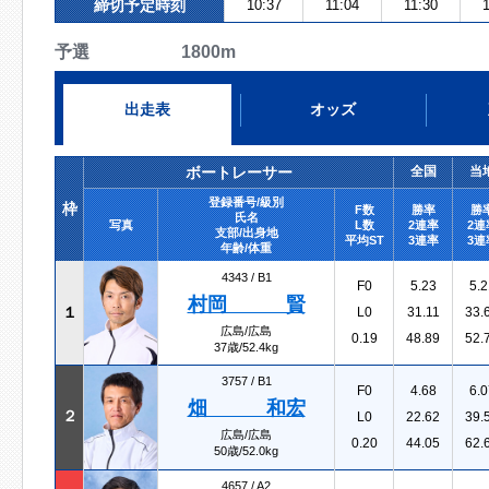
締切予定時刻
10:37
11:04
11:30
予選 1800m
出走表
オッズ
ボートレーサー
全国
当
登録番号/級別
枠
F数
勝率
勝
氏名
写真
L数
2連率
2連
支部/出身地
平均ST
3連率
3連
年齢/体重
4343 /
B1
F0
5.23
5.2
村岡 賢
１
L0
31.11
33.
広島/広島
0.19
48.89
52.
37歳/52.4kg
3757 /
B1
F0
4.68
6.0
畑 和宏
２
L0
22.62
39.
広島/広島
0.20
44.05
62.
50歳/52.0kg
4657 /
A2