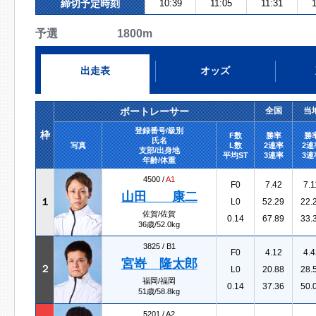
締切予定時刻
10:39
11:05
11:31
予選 1800m
出走表
オッズ
ボートレーサー
全国
当
登録番号/級別
枠
F数
勝率
勝
氏名
写真
L数
2連率
2連
支部/出身地
平均ST
3連率
3連
年齢/体重
4500 /
A1
F0
7.42
7.1
山田 康二
１
L0
52.29
22.
佐賀/佐賀
0.14
67.89
33.
36歳/52.0kg
3825 /
B1
F0
4.12
4.4
宮嵜 隆太郎
２
L0
20.88
28.
福岡/福岡
0.14
37.36
50.
51歳/58.8kg
5201 /
A2