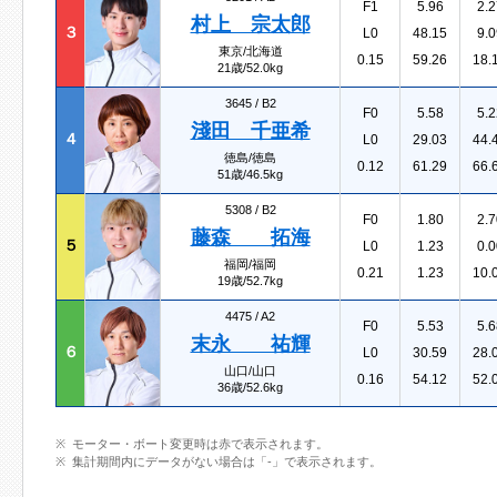
F1
5.96
2.2
村上 宗太郎
３
L0
48.15
9.0
東京/北海道
0.15
59.26
18.
21歳/52.0kg
3645 /
B2
F0
5.58
5.2
淺田 千亜希
４
L0
29.03
44.
徳島/徳島
0.12
61.29
66.
51歳/46.5kg
5308 /
B2
F0
1.80
2.7
藤森 拓海
５
L0
1.23
0.0
福岡/福岡
0.21
1.23
10.
19歳/52.7kg
4475 /
A2
F0
5.53
5.6
末永 祐輝
６
L0
30.59
28.
山口/山口
0.16
54.12
52.
36歳/52.6kg
モーター・ボート変更時は赤で表示されます。
集計期間内にデータがない場合は「-」で表示されます。