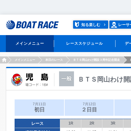
知る楽しむ
レーサ
メインメニュー
レーススケジュール
デ
HOME
メインメニュー
本日のレース
ＢＴＳ岡山わけ開設３周年記念競走
ＢＴＳ岡山わけ開
7月11日
7月12日
初日
２日目
レース
1R
2R
3R