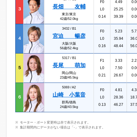
F0
4.49
0.0
長畑 友輔
３
L0
25.25
0.0
東京/東京
0.14
39.39
0.0
42歳/52.0kg
3432 /
B1
F0
5.23
5.7
宮迫 暢彦
４
L0
35.94
36.
大阪/大阪
0.16
48.44
56.
56歳/52.4kg
5317 /
B1
F1
3.33
2.2
長尾 萌加
５
L0
7.50
0.0
岡山/岡山
0.21
26.67
0.0
23歳/45.5kg
5069 /
A2
F0
4.81
4.3
山崎 小葉音
６
L0
28.36
18.
群馬/徳島
0.13
46.27
37.
24歳/43.5kg
モーター・ボート変更時は赤で表示されます。
集計期間内にデータがない場合は「-」で表示されます。