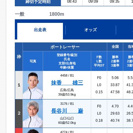
締切予定時刻
08:43
09:09
09:35
1
一般 1800m
出走表
オッズ
ボートレーサー
全国
当
登録番号/級別
枠
F数
勝率
勝
氏名
写真
L数
2連率
2連
支部/出身地
平均ST
3連率
3連
年齢/体重
4458 /
B1
F0
5.06
5.5
抹香 雄三
１
L0
33.87
41.
広島/広島
0.15
47.58
48.
39歳/53.9kg
3176 /
B1
F0
4.70
4.4
長谷川 巌
２
L0
29.63
26.
山口/山口
0.18
40.74
38.
60歳/52.0kg
4274 /
B1