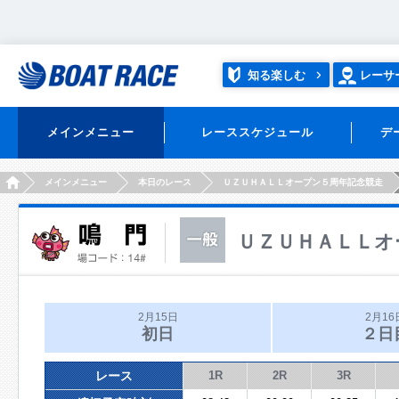
知る楽しむ
レーサ
メインメニュー
レーススケジュール
デ
HOME
メインメニュー
本日のレース
ＵＺＵＨＡＬＬオープン５周年記念競走
ＵＺＵＨＡＬＬオ
2月15日
2月16
初日
２日
レース
1R
2R
3R