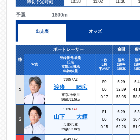
締切予定時刻
10:38
11:02
11:30
予選 1800m
出走表
オッズ
ボートレーサー
全国
当
登録番号/級別
枠
F数
勝率
勝
氏名
写真
L数
2連率
2連
支部/出身地
平均ST
3連率
3連
年齢/体重
3385 /
A2
F0
5.29
5.4
渡邉 睦広
１
L0
32.89
41.
東京/神奈川
0.17
53.95
58.
56歳/51.5kg
5126 /
A1
F1
6.29
5.3
山下 大輝
２
L0
49.06
36.
兵庫/兵庫
0.15
62.26
51.
29歳/52.0kg
4649 /
A2