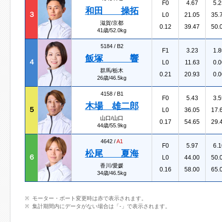
F0
4.67
5.2
和田 操拓
３
L0
21.05
35.
滋賀/京都
0.12
39.47
50.
41歳/52.0kg
5184 /
B2
F1
3.23
1.8
飯塚 響
４
L0
11.63
0.0
群馬/栃木
0.21
20.93
0.0
26歳/46.5kg
4158 /
B1
F0
5.43
3.5
木場 雄二郎
５
L0
36.05
17.
山口/山口
0.17
54.65
29.
44歳/55.9kg
4642 /
A1
F0
5.97
6.1
松尾 夏海
６
L0
44.00
50.
香川/愛媛
0.16
58.00
65.
34歳/46.5kg
モーター・ボート変更時は赤で表示されます。
集計期間内にデータがない場合は「-」で表示されます。