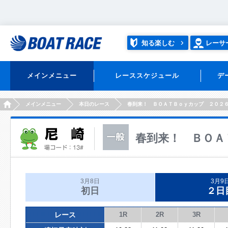
知る楽しむ
レーサ
メインメニュー
レーススケジュール
デ
HOME
メインメニュー
本日のレース
春到来！ ＢＯＡＴＢｏｙカップ ２０２
春到来！ ＢＯＡ
3月8日
3月9
初日
２日
レース
1R
2R
3R