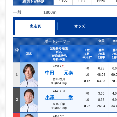
締切予定時刻
10:29
10:56
11:24
一般 1800m
出走表
オッズ
ボートレーサー
全国
当
登録番号/級別
枠
F数
勝率
勝
氏名
写真
L数
2連率
2連
支部/出身地
平均ST
3連率
3連
年齢/体重
4437 /
A1
F0
6.23
6.6
中田 元泰
１
L0
48.94
60.
香川/香川
0.15
63.83
70.
39歳/54.0kg
4145 /
B1
F0
3.66
4.0
小澤 学
２
L0
8.33
6.9
東京/千葉
0.25
26.04
34.
43歳/52.0kg
4116 /
B1