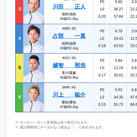
F0
5.60
3.3
川田 正人
３
L0
36.27
22.
徳島/徳島
0.20
57.84
22.
44歳/51.0kg
4899 /
B1
F0
4.79
3.0
占部 一真
４
L0
29.41
12.
福岡/福岡
0.18
43.53
25.
33歳/52.1kg
4010 /
B1
F0
3.84
3.8
越智 照浩
５
L0
12.24
6.6
香川/愛媛
0.17
30.61
33.
45歳/55.8kg
3848 /
A2
F0
5.53
6.8
川上 聡介
６
L0
34.35
47.
愛知/愛知
0.15
55.73
66.
47歳/56.2kg
モーター・ボート変更時は赤で表示されます。
集計期間内にデータがない場合は「-」で表示されます。