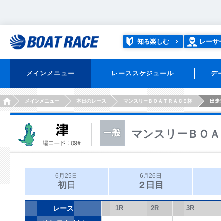
知る楽しむ
レーサ
メインメニュー
レーススケジュール
デ
HOME
メインメニュー
本日のレース
マンスリーＢＯＡＴＲＡＣＥ杯
出走
マンスリーＢＯＡ
6月25日
6月26日
初日
２日目
レース
1R
2R
3R