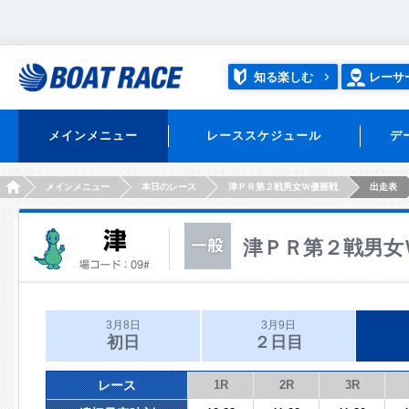
知る楽しむ
レーサ
メインメニュー
レーススケジュール
デ
HOME
メインメニュー
本日のレース
津ＰＲ第２戦男女Ｗ優勝戦
出走表
津ＰＲ第２戦男女
3月8日
3月9日
初日
２日目
レース
1R
2R
3R