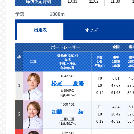
締切予定時刻
10:33
11:02
11:30
予選 1800m
出走表
オッズ
ボートレーサー
全国
当
登録番号/級別
枠
F数
勝率
勝
氏名
写真
L数
2連率
2連
支部/出身地
平均ST
3連率
3連
年齢/体重
4642 /
A2
F0
6.01
4.6
松尾 夏海
１
L0
47.67
28.
香川/愛媛
0.14
61.63
35.
32歳/46.5kg
4300 /
B1
F1
4.84
5.1
加藤 綾
２
L0
28.42
32.
三重/三重
0.19
46.32
56.
41歳/50.7kg
3932 /
A2