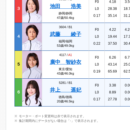
F0
4.18
3.5
池田 浩美
３
L0
28.38
18.
静岡/静岡
0.17
35.14
31.
47歳/50.4kg
3604 /
B1
F0
4.22
4.2
武藤 綾子
４
L0
19.44
17.
福岡/福岡
0.22
37.50
30.
53歳/49.0kg
4117 /
A1
F0
6.26
6.7
廣中 智紗衣
５
L0
43.14
25.
東京/愛知
0.19
65.69
62.
43歳/46.0kg
5281 /
B1
F0
3.38
0.0
井上 遥妃
６
L0
8.89
0.0
徳島/徳島
0.17
27.78
0.0
20歳/46.5kg
モーター・ボート変更時は赤で表示されます。
集計期間内にデータがない場合は「-」で表示されます。