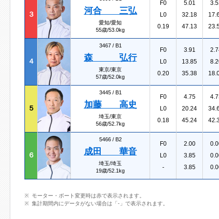
F0
5.01
3.5
河合 三弘
３
L0
32.18
17.
愛知/愛知
0.19
47.13
23.
55歳/53.0kg
3467 /
B1
F0
3.91
2.7
森 弘行
４
L0
13.85
8.2
東京/東京
0.20
35.38
18.
57歳/52.0kg
3445 /
B1
F0
4.75
4.7
加藤 高史
５
L0
20.24
34.
埼玉/東京
0.18
45.24
42.
56歳/52.7kg
5466 /
B2
F0
2.00
0.0
成田 華音
６
L0
3.85
0.0
埼玉/埼玉
-
3.85
0.0
19歳/52.1kg
モーター・ボート変更時は赤で表示されます。
集計期間内にデータがない場合は「-」で表示されます。