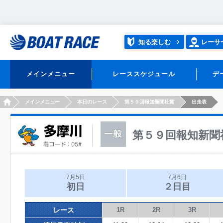
知る楽しむ
レーサ
メインメニュー
レーススケジュール
デ
HOME
メインメニュー
本日のレース
第５９回報知新聞社賞
出走表
第５９回報知新聞
7月5日
7月6日
初日
２日目
レース
1R
2R
3R