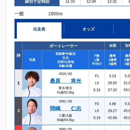
締切予定時刻
11:33
12:04
12:32
1
一般 1800m
出走表
オッズ
ボートレーサー
全国
当
登録番号/級別
枠
F数
勝率
勝
氏名
写真
L数
2連率
2連
支部/出身地
平均ST
3連率
3連
年齢/体重
4318 /
A2
F1
5.23
5.5
桑原 将光
１
L0
28.05
31.
東京/東京
0.16
57.32
59.
41歳/52.0kg
3362 /
B1
F0
4.88
5.5
間嶋 仁志
２
L0
29.27
45.
三重/大阪
0.19
42.68
45.
56歳/54.0kg
3690 /
B1