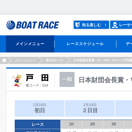
知る楽しむ
レーサ
メインメニュー
レーススケジュール
デ
HOME
メインメニュー
本日のレース
日本財団会長賞・ＷＩＮＷＩＮパーク戸田
日本財団会長賞・
2月18日
2月19日
初日
２日目
レース
1R
2R
3R