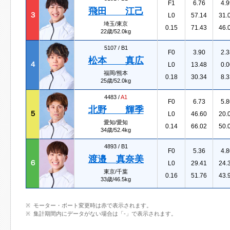
F1
6.76
4.9
飛田 江己
３
L0
57.14
31.
埼玉/東京
0.15
71.43
46.
22歳/52.0kg
5107 /
B1
F0
3.90
2.3
松本 真広
４
L0
13.48
0.0
福岡/熊本
0.18
30.34
8.3
25歳/52.0kg
4483 /
A1
F0
6.73
5.8
北野 輝季
５
L0
46.60
20.
愛知/愛知
0.14
66.02
50.
34歳/52.4kg
4893 /
B1
F0
5.36
4.8
渡邉 真奈美
６
L0
29.41
24.
東京/千葉
0.16
51.76
43.
33歳/46.5kg
モーター・ボート変更時は赤で表示されます。
集計期間内にデータがない場合は「-」で表示されます。