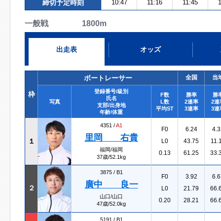
締切予定時刻
10:47
11:16
11:45
1
一般戦 1800m
出走表
オッズ
ボートレーサー
全国
当
登録番号/級別
枠
F数
勝率
勝
氏名
写真
L数
2連率
2連
支部/出身地
平均ST
3連率
3連
年齢/体重
4351 /
A1
F0
6.24
4.3
里岡 右貴
１
L0
43.75
11.
福岡/福岡
0.13
61.25
33.
37歳/52.1kg
3875 /
B1
F0
3.92
6.6
廣中 良一
２
L0
21.79
66.
山口/山口
0.20
28.21
66.
47歳/52.0kg
5191 /
B1