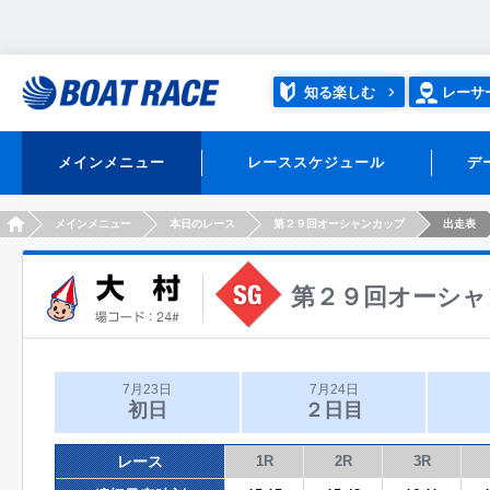
知る楽しむ
レーサ
メインメニュー
レーススケジュール
デ
HOME
メインメニュー
本日のレース
第２９回オーシャンカップ
出走表
第２９回オーシャ
7月23日
7月24日
初日
２日目
レース
1R
2R
3R