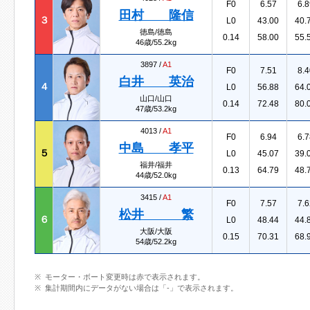
F0
6.57
6.8
田村 隆信
３
L0
43.00
40.
徳島/徳島
0.14
58.00
55.
46歳/55.2kg
3897 /
A1
F0
7.51
8.4
白井 英治
４
L0
56.88
64.
山口/山口
0.14
72.48
80.
47歳/53.2kg
4013 /
A1
F0
6.94
6.7
中島 孝平
５
L0
45.07
39.
福井/福井
0.13
64.79
48.
44歳/52.0kg
3415 /
A1
F0
7.57
7.6
松井 繁
６
L0
48.44
44.
大阪/大阪
0.15
70.31
68.
54歳/52.2kg
モーター・ボート変更時は赤で表示されます。
集計期間内にデータがない場合は「-」で表示されます。