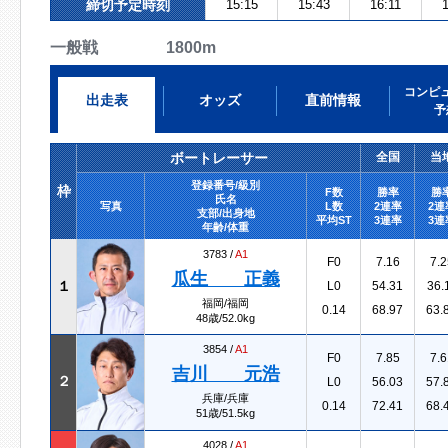
締切予定時刻
15:15
15:43
16:11
1
一般戦 1800m
コンピ
出走表
オッズ
直前情報
予
ボートレーサー
全国
当
登録番号/級別
枠
F数
勝率
勝
氏名
写真
L数
2連率
2連
支部/出身地
平均ST
3連率
3連
年齢/体重
3783 /
A1
F0
7.16
7.2
瓜生 正義
１
L0
54.31
36.
福岡/福岡
0.14
68.97
63.
48歳/52.0kg
3854 /
A1
F0
7.85
7.6
吉川 元浩
２
L0
56.03
57.
兵庫/兵庫
0.14
72.41
68.
51歳/51.5kg
4028 /
A1