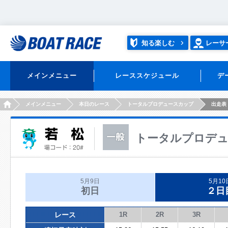
知る楽しむ
レーサ
メインメニュー
レーススケジュール
デ
HOME
メインメニュー
本日のレース
トータルプロデュースカップ
出走表
トータルプロデ
5月9日
5月10
初日
２日
レース
1R
2R
3R