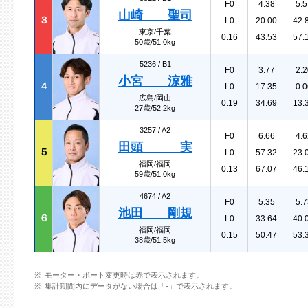
F0
4.38
5.5
山崎 聖司
３
L0
20.00
42.
東京/千葉
0.16
43.53
57.
50歳/51.0kg
5236 /
B1
F0
3.77
2.2
小宮 涼雅
４
L0
17.35
0.0
広島/岡山
0.19
34.69
13.
27歳/52.2kg
3257 /
A2
F0
6.66
4.6
田頭 実
５
L0
57.32
23.
福岡/福岡
0.13
67.07
46.
59歳/51.0kg
4674 /
A2
F0
5.35
5.7
池田 剛規
６
L0
33.64
40.
福岡/福岡
0.15
50.47
53.
38歳/51.5kg
モーター・ボート変更時は赤で表示されます。
集計期間内にデータがない場合は「-」で表示されます。