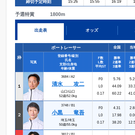
締切予定時刻
15:26
15:55
16:19
1
予選特賞 1800m
出走表
オッズ
ボートレーサー
全国
当
登録番号/級別
枠
F数
勝率
勝
氏名
写真
L数
2連率
2連
支部/出身地
平均ST
3連率
3連
年齢/体重
3684 /
A2
F0
5.76
5.2
清水 攻二
１
L0
44.09
33.
山口/山口
0.17
60.22
41.
52歳/52.0kg
3748 /
B1
F0
4.31
2.8
小黒 竜吾
２
L0
17.98
0.0
埼玉/埼玉
0.17
38.20
12.
50歳/55.0kg
3812 /
B1