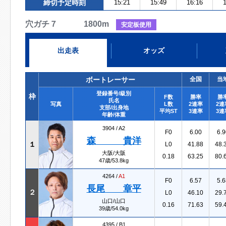
締切予定時刻
15:21
15:49
16:16
1
穴ガチ７ 1800m
安定板使用
出走表
オッズ
ボートレーサー
全国
当
登録番号/級別
枠
F数
勝率
勝
氏名
写真
L数
2連率
2連
支部/出身地
平均ST
3連率
3連
年齢/体重
3904 /
A2
F0
6.00
6.9
森 貴洋
１
L0
41.88
48.
大阪/大阪
0.18
63.25
80.
47歳/53.8kg
4264 /
A1
F0
6.57
5.6
長尾 章平
２
L0
46.10
29.
山口/山口
0.16
71.63
59.
39歳/54.0kg
4395 /
B1