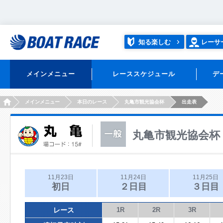
知る楽しむ
レーサ
メインメニュー
レーススケジュール
デ
HOME
メインメニュー
本日のレース
丸亀市観光協会杯
出走表
丸亀市観光協会杯
11月23日
11月24日
11月25日
初日
２日目
３日目
レース
1R
2R
3R