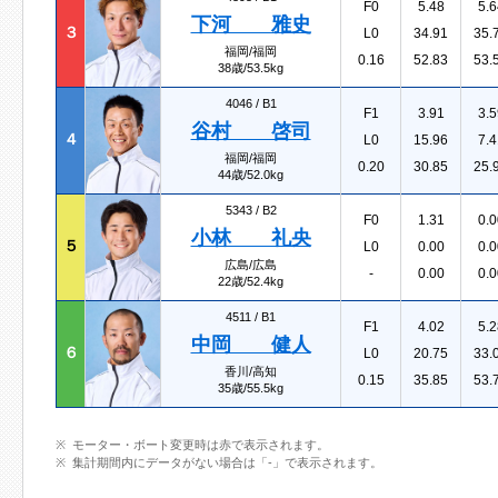
F0
5.48
5.6
下河 雅史
３
L0
34.91
35.
福岡/福岡
0.16
52.83
53.
38歳/53.5kg
4046 /
B1
F1
3.91
3.5
谷村 啓司
４
L0
15.96
7.4
福岡/福岡
0.20
30.85
25.
44歳/52.0kg
5343 /
B2
F0
1.31
0.0
小林 礼央
５
L0
0.00
0.0
広島/広島
-
0.00
0.0
22歳/52.4kg
4511 /
B1
F1
4.02
5.2
中岡 健人
６
L0
20.75
33.
香川/高知
0.15
35.85
53.
35歳/55.5kg
モーター・ボート変更時は赤で表示されます。
集計期間内にデータがない場合は「-」で表示されます。