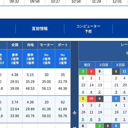
09:32
09:58
10:27
10:58
11:29
12:01
コンピューター
直前情報
予想
レー
全国
当地
モーター
ボート
数
勝率
勝率
No
No
数
2連率
2連率
2連率
2連率
ST
3連率
3連率
3連率
3連率
初日
２日目
３日目
3
9
9
6
11
0
4.38
5.15
30
35
5
3
1
2
4
0
28.91
35.29
35.00
31.79
.22
.14
.13
.21
.20
18
39.06
48.53
58.13
46.36
４
４
２
３
４
1
10
4
1
5
0
3.74
4.38
20
62
5
3
2
4
1
0
22.64
29.89
41.36
41.89
.26
.11
.19
.19
.17
今
18
33.96
40.76
58.02
56.76
５
６
５
６
１
6
3
8
8