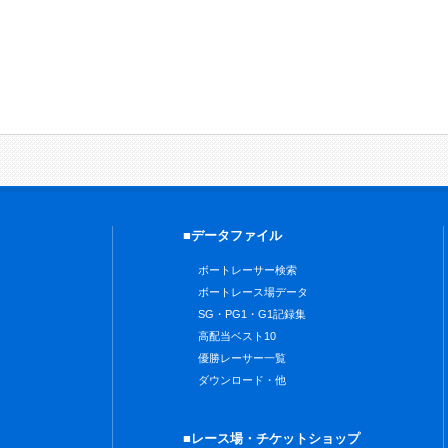
■データファイル
ボートレーサー検索
ボートレース場データ
SG・PG1・G1記録集
高配当ベスト10
優勝レーサー一覧
ダウンロード・他
■レース場・チケットショップ