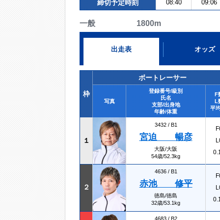
締切予定時刻
08:40
09:06
一般 1800m
出走表
オッズ
ボートレーサー
登録番号/級別
枠
F
氏名
写真
L
支部/出身地
平均
年齢/体重
3432 /
B1
F
宮迫 暢彦
１
L
大阪/大阪
0.
54歳/52.3kg
4636 /
B1
F
赤池 修平
２
L
徳島/徳島
0.
32歳/53.1kg
4683 /
B2