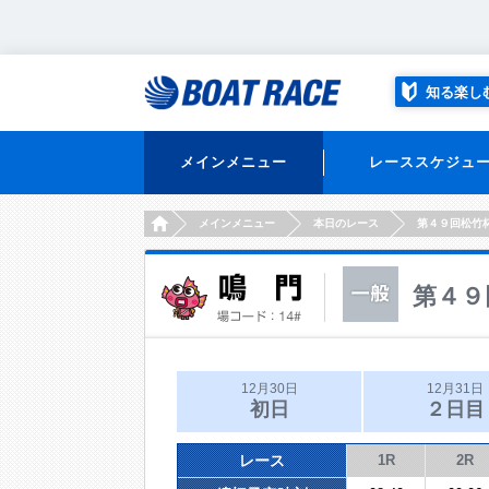
知る楽し
メインメニュー
レーススケジュ
HOME
メインメニュー
本日のレース
第４９回松竹
第４９
12月30日
12月31日
初日
２日目
レース
1R
2R