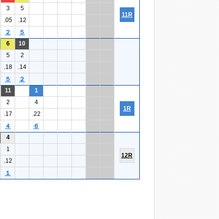
3
5
11R
.05
.12
２
５
6
10
5
2
.18
.14
５
２
11
1
2
4
1R
.17
.22
４
６
4
1
12R
.12
１