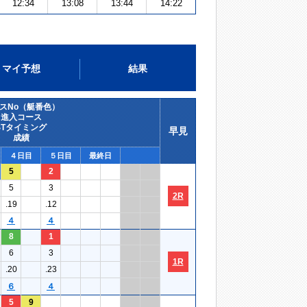
12:34
13:08
13:44
14:22
マイ予想
結果
スNo（艇番色）
進入コース
STタイミング
早見
成績
４日目
５日目
最終日
5
2
5
3
2R
.19
.12
４
４
8
1
6
3
1R
.20
.23
６
４
5
9