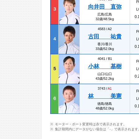
F
向井田 直弥
３
L
広島/広島
0.
32歳/48.5kg
4583 /
A2
F
古田 祐貴
４
L
香川/香川
0.
33歳/52.0kg
4041 /
B1
F
小林 基樹
５
L
山口/山口
0.
43歳/52.2kg
3743 /
A1
F
林 美憲
６
L
徳島/徳島
0.
48歳/52.0kg
モーター・ボート変更時は赤で表示されます。
集計期間内にデータがない場合は「-」で表示されます