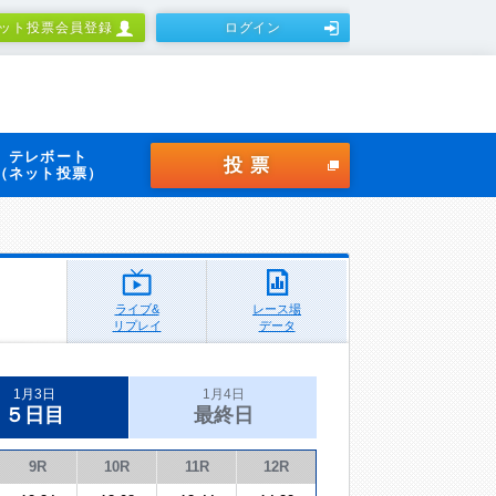
ット投票会員登録
ログイン
テレボート
投票
（ネット投票）
ライブ&
レース場
リプレイ
データ
1月3日
1月4日
５日目
最終日
9R
10R
11R
12R