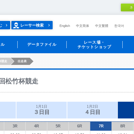
ネ
む
レーサー検索
English
中文简体
中文繁體
한국어
レース場・
ール
データファイル
チケットショップ
杯競走
出走表
回松竹杯競走
1月1日
1月2日
３日目
４日目
3R
4R
5R
6R
7R
8R