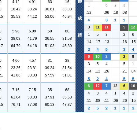
節
0
4.12
4.91
63
16
1
6
2
3
0
18.42
38.24
30.61
33.33
.12
.06
.18
.08
15
35.53
44.12
53.06
46.94
成
４
３
１
１
3
11
11
5
12
0
5.98
6.09
50
80
1
5
3
2
6
績
0
38.03
41.79
36.55
31.58
.14
.17
.13
.16
.15
17
64.79
64.18
51.03
45.39
２
４
５
３
４
6
10
2
2
9
0
4.60
4.57
31
38
3
5
4
5
1
0
23.26
23.81
39.24
31.54
.14
.12
.26
.21
.04
21
41.86
33.33
57.59
51.01
５
２
４
５
５
6
12
7
12
6
10
0
7.15
7.15
35
68
4
3
4
1
4
2
0
61.64
58.33
37.91
35.53
.11
.08
.11
.06
.26
.15
15
76.71
77.08
60.13
47.37
２
５
２
１
１
３
。