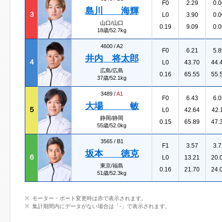
F0
2.29
0.0
島川 海輝
３
L0
3.90
0.0
山口/山口
0.19
9.09
0.0
18歳/52.7kg
4600 /
A2
F0
6.21
5.8
井内 将太郎
４
L0
43.70
44.
広島/広島
0.16
65.55
55.
37歳/52.1kg
3489 /
A1
F0
6.43
6.0
大場 敏
５
L0
42.64
42.
静岡/静岡
0.15
65.89
47.
55歳/52.0kg
3565 /
B1
F1
3.57
3.7
坂本 徳克
６
L0
13.21
20.
東京/福島
0.16
21.70
24.
51歳/52.3kg
モーター・ボート変更時は赤で表示されます。
集計期間内にデータがない場合は「-」で表示されます。