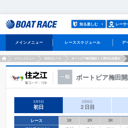
知る楽しむ
レーサ
メインメニュー
レーススケジュール
デ
HOME
メインメニュー
本日のレース
ボートピア梅田開設１５周年記念競走
ボートピア梅田開
3月5日
3月6日
初日
２日目
レース
1R
2R
3R