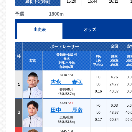
締切予定時刻
15:20
15:44
16:11
1
予選 1800m
出走表
オッズ
ボートレーサー
全国
当
登録番号/級別
枠
F数
勝率
勝
氏名
写真
L数
2連率
2連
支部/出身地
平均ST
3連率
3連
年齢/体重
3710 /
B1
F0
4.76
0.0
吉永 泰弘
１
L0
24.77
0.0
香川/香川
0.16
40.37
0.0
47歳/52.7kg
4434 /
A1
F0
6.03
5.6
田中 辰彦
２
L0
43.97
40.
広島/広島
0.17
60.34
56.
35歳/53.8kg
5145 /
B1